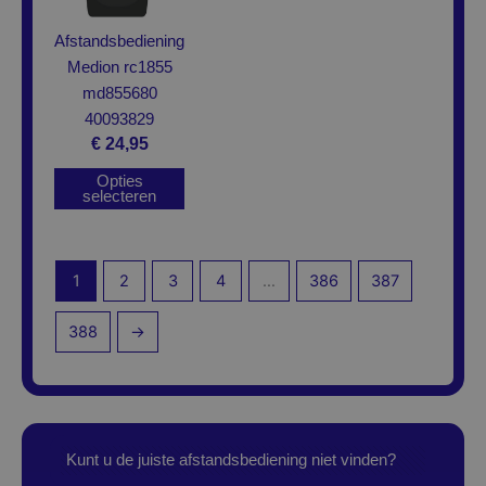
op
Afstandsbediening
de
Medion rc1855
productpagina
md855680
40093829
€
24,95
Opties
selecteren
1
2
3
4
…
386
387
388
→
Kunt u de juiste afstandsbediening niet vinden?