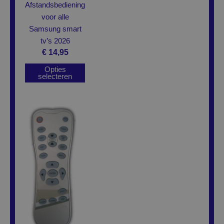
Afstandsbediening
de
voor alle
productpagina
Samsung smart
tv’s 2026
€
14,95
Opties
selecteren
Dit
product
heeft
meerdere
variaties.
Deze
optie
kan
gekozen
worden