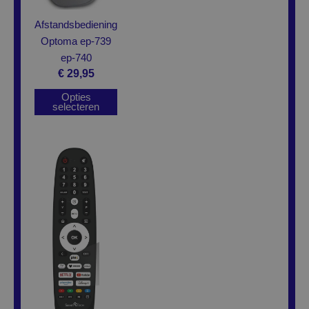
op
Afstandsbediening
de
Optoma ep-739
productpagina
ep-740
€
29,95
Opties
selecteren
Dit
product
heeft
meerdere
variaties.
Deze
optie
kan
gekozen
worden