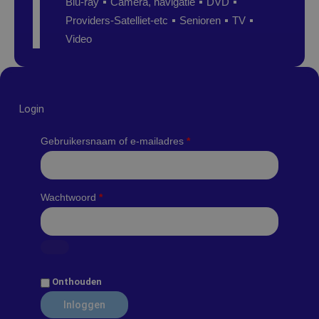
Blu-ray
Camera, navigatie
DVD
f
Providers-Satelliet-etc
Senioren
TV
b
e
Video
e
l
d
i
Vereist
Vereist
Vereist
n
Login
g
:
Gebruikersnaam of e-mailadres
*
Wachtwoord
*
Onthouden
Inloggen