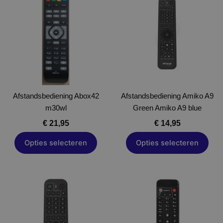
product
product
heeft
heeft
meerdere
meerdere
variaties.
variaties.
Deze
Deze
optie
optie
kan
kan
gekozen
gekozen
Afstandsbediening Abox42
worden
Afstandsbediening Amiko A9
worden
m30wl
op
Green Amiko A9 blue
op
de
de
€
21,95
€
14,95
productpagina
productpagina
Opties selecteren
Opties selecteren
Dit
Dit
product
product
heeft
heeft
meerdere
meerdere