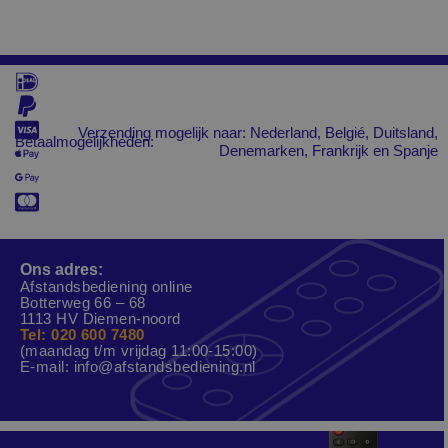
Verzending mogelijk naar: Nederland, Belgié, Duitsland,
Betaalmogelijkheden:
Denemarken, Frankrijk en Spanje
Ons adres:
Afstandsbediening online
Botterweg 66 – 68
1113 HV Diemen-noord
Tel: 020 600 7480
(maandag t/m vrijdag 11:00-15:00)
E-mail:
info@afstandsbediening.nl