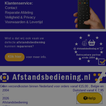
Klantenservice:
Contact
Reparatie Afdeling
Veiligheid & Privacy
Voorwaarden & Levertijd
Wist u dat wij ook vaak uw
defecte
afstandsbediening
kunnen
repareren
?
Klik hier
voor meer info.
Geen verzendkosten binnen Nederland voor orders vanaf €15,00 , Belgie en
©
2004
Duitsland vanaf € 7,95
-
Help
2026
Afstandsbediening