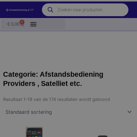
Ga
Producten
naar
zoeken
de
0
Winkelwagen
€
0,00
inhoud
Categorie: Afstandsbediening
Providers , Satelliet etc.
Resultaat 1–18 van de 174 resultaten wordt getoond
Dit
Dit