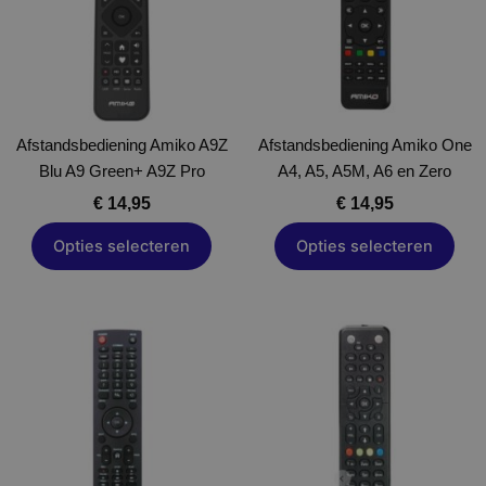
variaties.
variaties.
Deze
Deze
optie
optie
kan
kan
gekozen
gekozen
Afstandsbediening Amiko A9Z
worden
Afstandsbediening Amiko One
worden
Blu A9 Green+ A9Z Pro
op
A4, A5, A5M, A6 en Zero
op
de
de
€
14,95
€
14,95
productpagina
productpagina
Opties selecteren
Opties selecteren
Dit
Dit
product
product
heeft
heeft
meerdere
meerdere
variaties.
variaties.
Deze
Deze