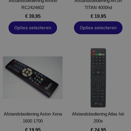
Afstandsbediening Amino
worden
Afstandsbediening Arcon
worden
RC2424602
op
TITAN 4000hd
op
de
de
€
39,95
€
19,95
productpagina
productpagina
Opties selecteren
Opties selecteren
Dit
Dit
product
product
heeft
heeft
meerdere
meerdere
variaties.
variaties.
Deze
Deze
optie
optie
kan
kan
gekozen
gekozen
Afstandsbediening Aston Xena
worden
Afstandsbediening Atlas hd-
worden
1600 1700
op
200s
op
de
de
€
19,95
€
24,95