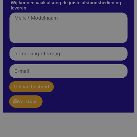
Wij kunnen vaak alsnog de juiste afstandsbediening
leveren.
Merk
/
Modelnaam
Opmerking
of
vraag:
E-
mail
upload
Upload bestand
Verstuur