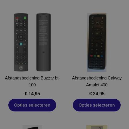
Dit
Dit
product
product
heeft
heeft
meerdere
meerdere
variaties.
variaties.
Deze
Deze
optie
optie
kan
kan
gekozen
gekozen
Afstandsbediening Buzztv bt-
worden
Afstandsbediening Caiway
worden
100
op
Amulet 400
op
de
de
€
14,95
€
24,95
productpagina
productpagina
Opties selecteren
Opties selecteren
Prijskl
Dit