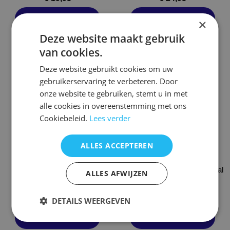
productpagina
productpagina
Opties selecteren
Opties selecteren
×
Deze website maakt gebruik
van cookies.
Dit
Dit
Deze website gebruikt cookies om uw
product
product
gebruikerservaring te verbeteren. Door
heeft
heeft
onze website te gebruiken, stemt u in met
meerdere
meerdere
alle cookies in overeenstemming met ons
variaties.
variaties.
Cookiebeleid.
Lees verder
Deze
Deze
optie
optie
ALLES ACCEPTEREN
kan
kan
gekozen
gekozen
worden
Afstandsbediening Blumenthal
worden
ALLES AFWIJZEN
Afstandsbediening Blom-x
op
iptv set top box
op
de
de
€
21,95
€
19,95
DETAILS WEERGEVEN
productpagina
productpagina
Opties selecteren
Opties selecteren