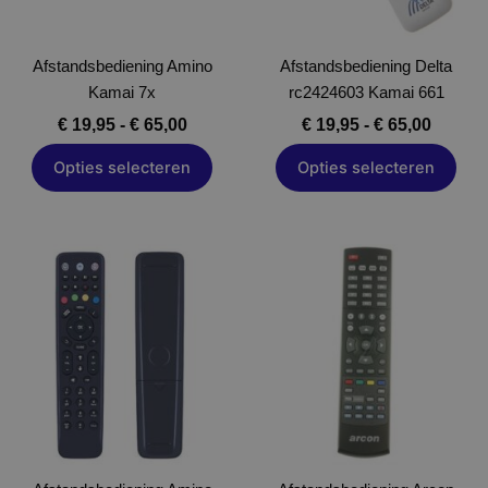
worden
worden
op
op
Afstandsbediening Amino
Afstandsbediening Delta
de
de
Kamai 7x
rc2424603 Kamai 661
productpagina
productpagina
€
19,95
-
€
65,00
€
19,95
-
€
65,00
Opties selecteren
Opties selecteren
Dit
Dit
product
product
heeft
heeft
meerdere
meerdere
variaties.
variaties.
Deze
Deze
optie
optie
kan
kan
gekozen
gekozen