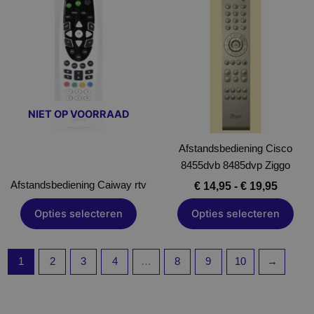
€ 14,95
product
tot
heeft
€ 19,95
meerdere
variaties.
Deze
optie
NIET OP VOORRAAD
kan
gekozen
Afstandsbediening Cisco
worden
8455dvb 8485dvp Ziggo
op
de
Afstandsbediening Caiway rtv
€
14,95
-
€
19,95
productpagina
Opties selecteren
Opties selecteren
1
2
3
4
…
8
9
10
→