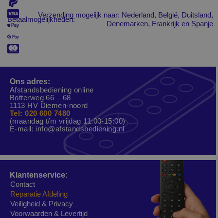
Verzending mogelijk naar: Nederland, Belgié, Duitsland,
Betaalmogelijkheden:
Denemarken, Frankrijk en Spanje
Ons adres:
Afstandsbediening online
Botterweg 66 – 68
1113 HV Diemen-noord
Tel: 020 600 7480
(maandag t/m vrijdag 11:00-15:00)
E-mail:
info@afstandsbediening.nl
Klantenservice:
Contact
Reparatie Afdeling
Veiligheid & Privacy
Voorwaarden & Levertijd