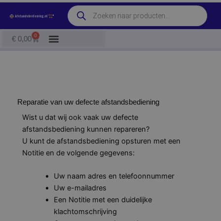
Ga
Producten
naar
zoeken
de
0
Winkelwagen
€
0,00
inhoud
Reparatie van uw defecte afstandsbediening
Wist u dat wij ook vaak uw defecte
afstandsbediening kunnen repareren?
U kunt de afstandsbediening opsturen met een
Notitie en de volgende gegevens:
Uw naam adres en telefoonnummer
Uw e-mailadres
Een Notitie met een duidelijke
klachtomschrijving