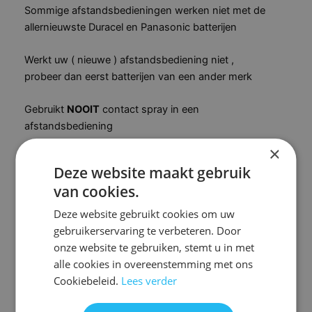
Sommige afstandsbedieningen werken niet met de
allernieuwste Duracel en Panasonic batterijen
Werkt uw ( nieuwe ) afstandsbediening niet ,
probeer dan eerst batterijen van een ander merk
Gebruikt
NOOIT
contact spray in een
afstandsbediening
×
Maakt u zelf een afstandsbediening open , pas dan
Deze website maakt gebruik
op dat u niet de print beschadigd ,
van cookies.
dan is de afstandsbediening vaak nooit meer te
Deze website gebruikt cookies om uw
repareren.
gebruikerservaring te verbeteren. Door
onze website te gebruiken, stemt u in met
U kunt de afstandsbediening zelf maken met
alle cookies in overeenstemming met ons
deze reparatie set:
Cookiebeleid.
Lees verder