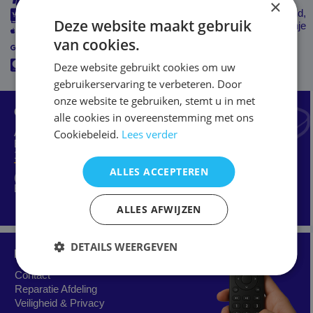
×
Verzending mogelijk naar: Nederland, Belgié, Duitsland,
Betaalmogelijkheden:
Deze website maakt gebruik
Denemarken, Frankrijk en Spanje
van cookies.
Deze website gebruikt cookies om uw
gebruikerservaring te verbeteren. Door
onze website te gebruiken, stemt u in met
Ons adres:
alle cookies in overeenstemming met ons
Cookiebeleid.
Lees verder
Afstandsbediening online
Botterweg 66 – 68
1113 HV Diemen-noord
Tel: 020 600 7480
ALLES ACCEPTEREN
(maandag t/m vrijdag 11:00-15:00)
E-mail:
info@afstandsbediening.nl
ALLES AFWIJZEN
DETAILS WEERGEVEN
Klantenservice:
Contact
Reparatie Afdeling
Veiligheid & Privacy