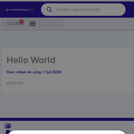
Ga
Producten
naar
zoeken
de
0
Winkelwagen
€
0,00
inhoud
Hello World
Door
Johan de Jong
/
7 juli 2026
xcxzczv