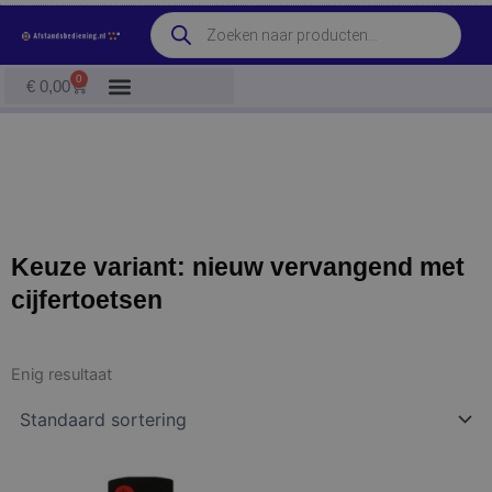
Ga
Producten
naar
zoeken
de
0
Winkelwagen
€
0,00
inhoud
Keuze variant: nieuw vervangend met
cijfertoetsen
Enig resultaat
Prijsklasse:
Dit