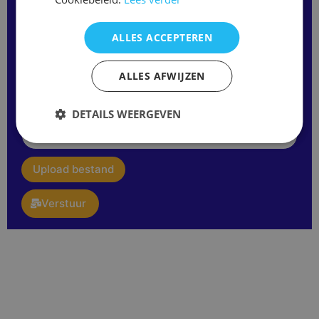
Merk
/
Modelnaam
ALLES ACCEPTEREN
ALLES AFWIJZEN
Opmerking
of
vraag:
DETAILS WEERGEVEN
E-
mail
upload
Upload bestand
Verstuur