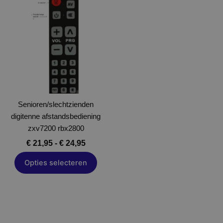
€ 21,95
product
tot
heeft
€ 24,95
meerdere
variaties.
Deze
optie
kan
gekozen
Senioren/slechtzienden
worden
digitenne afstandsbediening
op
zxv7200 rbx2800
de
productpagina
€
21,95
-
€
24,95
Opties selecteren