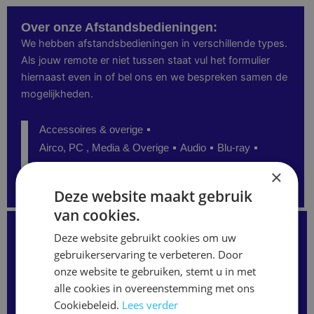
Over onze Afstandsbedieningen:
We hebben afstandsbedieningen in verschillende types.
Als jouw remote er niet tussen staat vul het formulier
hiernaast even in of bel ons en we bespreken samen de
mogelijkheden.
Accessoires & overige
Airco, PC , Media & Overige
Audio
Blu-ray
Camera, navigatie
DVD
Providers-Satelliet-etc
×
Senioren
TV
Video
Deze website maakt gebruik
van cookies.
Kunt u de juiste afstandsbediening niet vinden?
Staat uw model niet op onze website?
Deze website gebruikt cookies om uw
Neem gerust contact met ons op
gebruikerservaring te verbeteren. Door
of vul het formulier hieronder in.
onze website te gebruiken, stemt u in met
Wij kunnen vaak alsnog de juiste afstandsbediening
leveren.
alle cookies in overeenstemming met ons
Merk
Cookiebeleid.
Lees verder
/