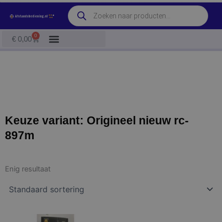
Ga
Producten
naar
zoeken
de
0
Winkelwagen
€
0,00
inhoud
Keuze variant: Origineel nieuw rc-
897m
Enig resultaat
Prijsklasse:
Dit