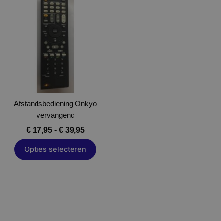
€ 17,95
product
tot
heeft
€ 39,95
meerdere
variaties.
Deze
optie
kan
gekozen
Afstandsbediening Onkyo
worden
vervangend
op
de
€
17,95
-
€
39,95
productpagina
Opties selecteren