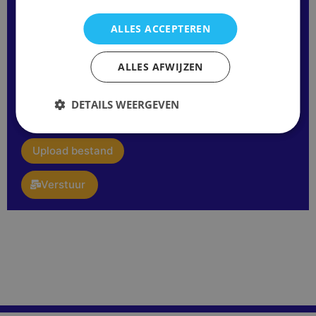
Modelnaam
ALLES ACCEPTEREN
Opmerking
ALLES AFWIJZEN
of
vraag:
DETAILS WEERGEVEN
E-
mail
upload
Upload bestand
Verstuur