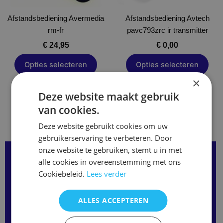
gekozen
gekozen
Afstandsbediening Avermedia
worden
Afstandsbediening Avtech
worden
rm-fr
op
pavc793zrc ir transmitter
op
de
de
€
24,95
€
0,00
productpagina
productpagina
Opties selecteren
Opties selecteren
×
Deze website maakt gebruik
van cookies.
Deze website gebruikt cookies om uw
gebruikerservaring te verbeteren. Door
onze website te gebruiken, stemt u in met
Over onze Afstandsbedieningen:
alle cookies in overeenstemming met ons
We hebben afstandsbedieningen in verschillende types.
Cookiebeleid.
Lees verder
Als jouw remote er niet tussen staat vul het formulier
hiernaast even in of bel ons en we bespreken samen de
ALLES ACCEPTEREN
mogelijkheden.