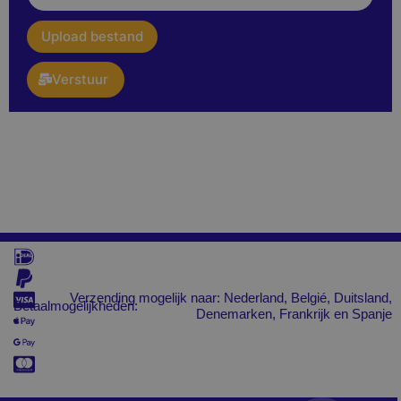
upload
Upload bestand
Verstuur
Verzending mogelijk naar: Nederland, Belgié, Duitsland,
Betaalmogelijkheden:
Denemarken, Frankrijk en Spanje