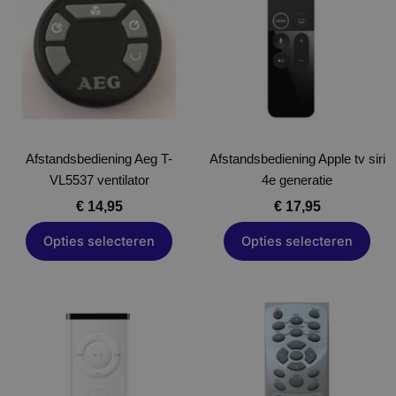
heeft
heeft
meerdere
meerdere
variaties.
variaties.
Deze
Deze
optie
optie
kan
kan
gekozen
gekozen
Afstandsbediening Aeg T-
worden
Afstandsbediening Apple tv siri
worden
VL5537 ventilator
op
4e generatie
op
de
de
€
14,95
€
17,95
productpagina
productpagina
Opties selecteren
Opties selecteren
Dit
product
heeft
meerdere