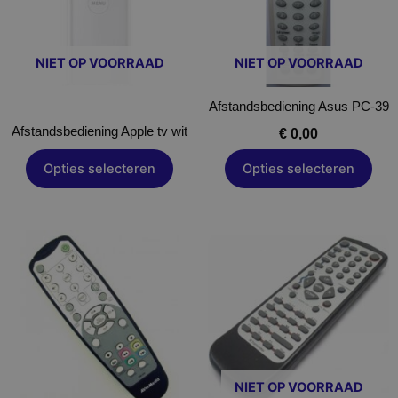
variaties.
Deze
optie
NIET OP VOORRAAD
NIET OP VOORRAAD
kan
gekozen
Afstandsbediening Asus PC-39
worden
op
Afstandsbediening Apple tv wit
€
0,00
de
Opties selecteren
Opties selecteren
productpagina
Dit
Dit
product
product
heeft
heeft
meerdere
meerdere
variaties.
variaties.
Deze
Deze
optie
optie
NIET OP VOORRAAD
kan
kan