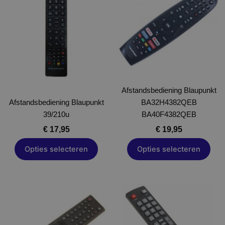
heeft
heeft
meerdere
meerdere
variaties.
variaties.
Deze
Deze
optie
optie
kan
kan
gekozen
gekozen
worden
Afstandsbediening Blaupunkt
worden
Afstandsbediening Blaupunkt
op
BA32H4382QEB
op
39/210u
de
BA40F4382QEB
de
productpagina
productpagina
€
17,95
€
19,95
Opties selecteren
Opties selecteren
Prijskl
Dit
Dit
€ 14,95
product
product
tot
heeft
heeft
€ 49,95