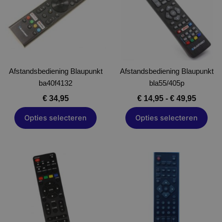
meerdere
meerdere
variaties.
variaties.
Deze
Deze
optie
optie
kan
kan
gekozen
gekozen
Afstandsbediening Blaupunkt
worden
Afstandsbediening Blaupunkt
worden
ba40f4132
op
bla55/405p
op
de
de
€
34,95
€
14,95
-
€
49,95
productpagina
productpagina
Opties selecteren
Opties selecteren
Prijsklasse:
Dit
Dit
€ 19,95
product
product
tot
heeft
heeft
€ 32,95
meerdere
meerdere
variaties.
variaties.
Deze
Deze