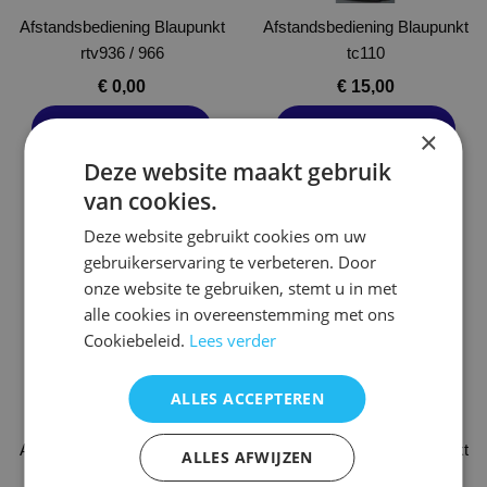
gekozen
gekozen
Afstandsbediening Blaupunkt
worden
Afstandsbediening Blaupunkt
worden
rtv936 / 966
op
tc110
op
de
de
€
0,00
€
15,00
productpagina
productpagina
Opties selecteren
Opties selecteren
×
Deze website maakt gebruik
van cookies.
Dit
Dit
Deze website gebruikt cookies om uw
product
product
gebruikerservaring te verbeteren. Door
heeft
heeft
onze website te gebruiken, stemt u in met
meerdere
meerdere
alle cookies in overeenstemming met ons
variaties.
variaties.
Cookiebeleid.
Lees verder
Deze
Deze
optie
optie
NIET OP VOORRAAD
ALLES ACCEPTEREN
kan
kan
gekozen
gekozen
Afstandsbediening Blaupunkt
worden
Afstandsbediening Blaupunkt
worden
ALLES AFWIJZEN
tc143
op
tc144
op