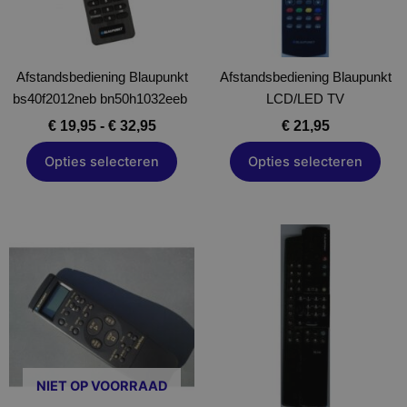
optie
optie
kan
kan
gekozen
gekozen
Afstandsbediening Blaupunkt
worden
Afstandsbediening Blaupunkt
worden
bs40f2012neb bn50h1032eeb
op
LCD/LED TV
op
de
de
€
19,95
-
€
32,95
€
21,95
productpagina
productpagina
Opties selecteren
Opties selecteren
Dit
Dit
product
product
heeft
heeft
meerdere
meerdere
variaties.
variaties.
Deze
Deze
optie
optie
NIET OP VOORRAAD
kan
kan