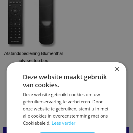
heeft
meerdere
variaties.
Deze
optie
kan
gekozen
Afstandsbediening Blumenthal
worden
iptv set top box
op
×
de
€
19,95
productpagina
Deze website maakt gebruik
Opties selecteren
van cookies.
Deze website gebruikt cookies om uw
gebruikerservaring te verbeteren. Door
onze website te gebruiken, stemt u in met
alle cookies in overeenstemming met ons
Cookiebeleid.
Lees verder