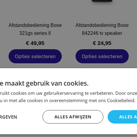
kan
gekozen
worden
op
Afstandsbediening Bose
Afstandsbediening Bose
de
321gs series II
842246 tv speaker
a
productpagina
€
49,95
€
24,95
Opties selecteren
Opties selecteren
Prijs
Dit
Dit
€ 14,
product
product
e maakt gebruik van cookies.
tot
heeft
heeft
€ 27,
ruikt cookies om uw gebruikerservaring te verbeteren. Door onze
meerdere
meerdere
 u in met alle cookies in overeenstemming met ons Cookiebeleid.
variaties.
variaties.
Deze
Deze
ERGEVEN
ALLES AFWIJZEN
ALLES 
optie
optie
kan
kan
gekozen
gekozen