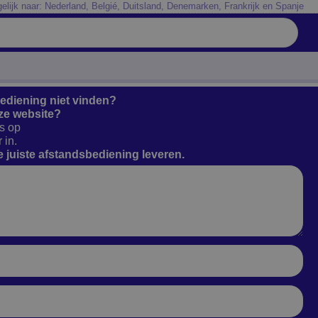
elijk naar: Nederland, Belgié, Duitsland, Denemarken, Frankrijk en Spanje
bediening niet vinden?
ze website?
s op
 in.
 juiste afstandsbediening leveren.