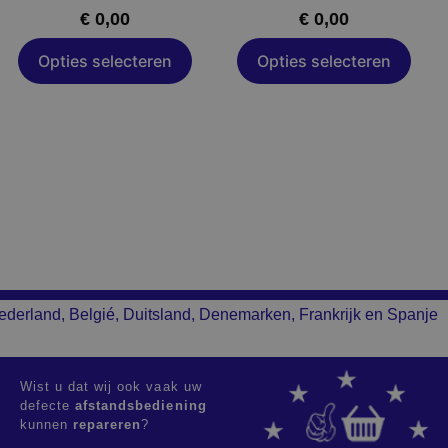
de
de
€
0,00
€
0,00
productpagina
productpagina
Opties selecteren
Opties selecteren
ederland, Belgié, Duitsland, Denemarken, Frankrijk en Spanje
Wist u dat wij ook vaak uw
defecte
afstandsbediening
kunnen
repareren
?