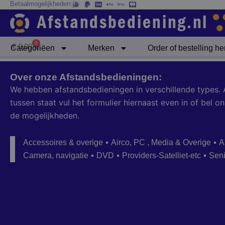
Betaalmogelijkheden:
Ga
naar
de
inhoud
0
Winkelwagen
€
0,00
Categoriëen
Merken
Order of bestelling h
Over onze Afstandsbedieningen:
We hebben afstandsbedieningen in verschillende types. 
tussen staat vul het formulier hiernaast even in of bel
de mogelijkheden.
Accessoires & overige
Airco, PC , Media & Overige
A
Camera, navigatie
DVD
Providers-Satelliet-etc
Sen