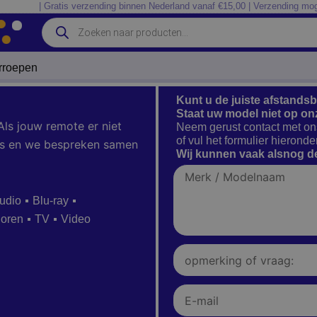
| Gratis verzending binnen Nederland vanaf €15,00 | Verzending mog
Producten
zoeken
erroepen
Kunt u de juiste afstands
Staat uw model niet op on
Als jouw remote er niet
Neem gerust contact met on
of vul het formulier hieronder
 ons en we bespreken samen
Wij kunnen vaak alsnog de
Merk
/
Modelnaam
udio
Blu-ray
ioren
TV
Video
Opmerking
of
vraag:
E-
mail