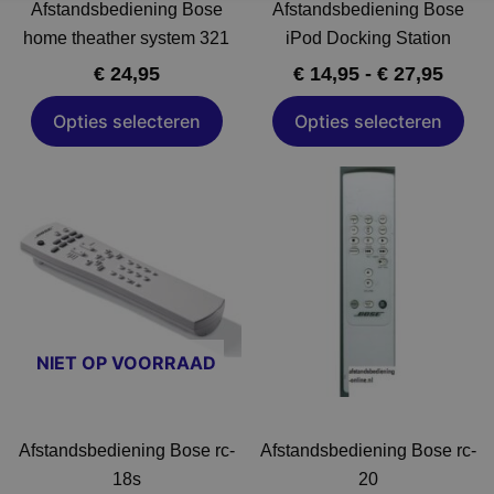
Afstandsbediening Bose
Afstandsbediening Bose
worden
worden
home theather system 321
iPod Docking Station
op
op
€
24,95
€
14,95
-
€
27,95
de
de
a
productpagina
productpagina
Opties selecteren
Opties selecteren
Dit
Dit
product
product
heeft
heeft
meerdere
meerdere
variaties.
variaties.
Deze
Deze
optie
optie
NIET OP VOORRAAD
kan
kan
gekozen
gekozen
worden
worden
Afstandsbediening Bose rc-
Afstandsbediening Bose rc-
op
op
18s
20