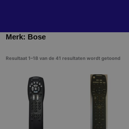
Merk: Bose
Resultaat 1–18 van de 41 resultaten wordt getoond
Prijsklasse:
Prij
Dit
Dit
€ 29,95
€ 24
product
product
tot
tot
heeft
heeft
€ 34,95
€ 69
meerdere
meerdere
variaties.
variaties.
Deze
Deze
optie
optie