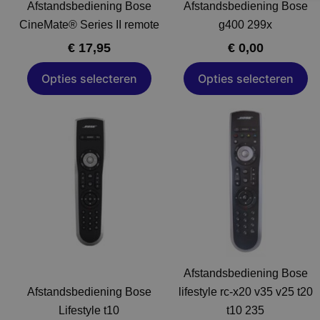
Afstandsbediening Bose
Afstandsbediening Bose
worden
worden
CineMate® Series II remote
g400 299x
op
op
€
17,95
€
0,00
de
de
productpagina
productpagin
Opties selecteren
Opties selecteren
Dit
Dit
product
product
heeft
heeft
meerdere
meerdere
variaties.
variaties.
Deze
Deze
optie
optie
kan
kan
gekozen
gekozen
Afstandsbediening Bose
worden
worden
Afstandsbediening Bose
lifestyle rc-x20 v35 v25 t20
op
op
Lifestyle t10
t10 235