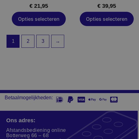
de
de
€
21,95
€
39,95
productpagina
productpagin
Opties selecteren
Opties selecteren
1
2
3
→
Betaalmogelijkheden:
Ons adres:
Afstandsbediening online
Botterweg 66 – 68