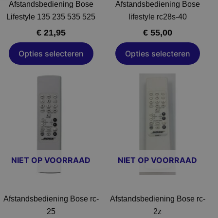
Afstandsbediening Bose
Afstandsbediening Bose
worden
worden
Lifestyle 135 235 535 525
lifestyle rc28s-40
op
op
€
21,95
€
55,00
de
de
productpagina
productpagina
Opties selecteren
Opties selecteren
Dit
Dit
product
product
heeft
heeft
meerdere
meerdere
variaties.
variaties.
Deze
Deze
optie
optie
NIET OP VOORRAAD
NIET OP VOORRAAD
kan
kan
gekozen
gekozen
worden
worden
Afstandsbediening Bose rc-
Afstandsbediening Bose rc-
op
op
25
2z