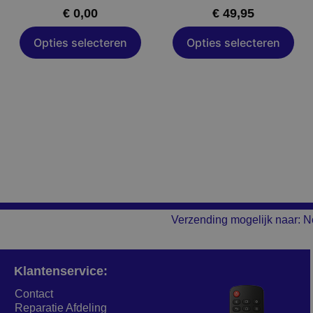
de
de
€
0,00
€
49,95
a
productpagina
productpagina
Opties selecteren
Opties selecteren
Verzending mogelijk naar: N
Klantenservice:
Contact
Reparatie Afdeling