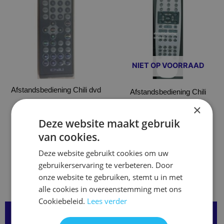
heeft
meerdere
variaties.
Deze
optie
NIET OP VOORRAAD
kan
gekozen
Afstandsbediening Chili dvd
worden
Afstandsbediening Chili
op
hts4100x
€
14,95
×
de
Deze website maakt gebruik
Opties selecteren
Opties selecteren
productpagina
van cookies.
Deze website gebruikt cookies om uw
gebruikerservaring te verbeteren. Door
onze website te gebruiken, stemt u in met
alle cookies in overeenstemming met ons
Cookiebeleid.
Lees verder
Over onze Afstandsbedieningen: