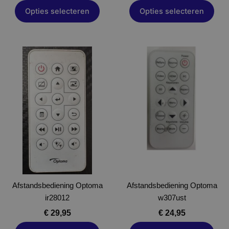
Opties selecteren
Opties selecteren
Dit
Dit
product
product
heeft
heeft
meerdere
meerdere
variaties.
variaties.
Deze
Deze
optie
optie
kan
kan
gekozen
gekozen
worden
worden
op
op
Afstandsbediening Optoma
Afstandsbediening Optoma
de
de
ir28012
w307ust
productpagina
productpagina
€
29,95
€
24,95