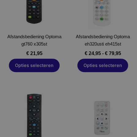
variaties.
variaties.
Deze
Deze
optie
optie
kan
kan
gekozen
gekozen
Afstandsbediening Optoma
worden
Afstandsbediening Optoma
worden
gt760 x305st
op
eh320usti eh415st
op
de
de
€
21,95
€
24,95
-
€
79,95
productpagina
productpagina
Opties selecteren
Opties selecteren
Dit
Dit
product
product
heeft
heeft
meerdere
meerdere
variaties.
variaties.
Deze
Deze
optie
optie