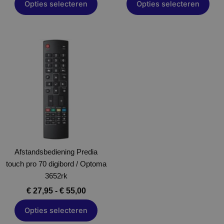
Opties selecteren
Opties selecteren
Prijsklasse:
Dit
€ 27,95
product
tot
heeft
€ 55,00
meerdere
variaties.
Deze
optie
kan
gekozen
Afstandsbediening Predia
worden
touch pro 70 digibord / Optoma
op
3652rk
de
productpagina
€
27,95
-
€
55,00
Opties selecteren