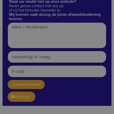
Staat uw model niet op onze website?
Neem gerust contact met ons op
of vul het formulier hieronder in.
Wij kunnen vaak alsnog de juiste afstandsbediening
leveren.
Merk
/
Modelnaam
Opmerking
of
vraag:
E-
mail
upload
Upload bestand
Verstuur