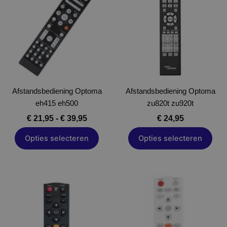
tot
heeft
heeft
€ 39,95
meerdere
meerdere
variaties.
variaties.
Deze
Deze
optie
optie
kan
kan
gekozen
gekozen
Afstandsbediening Optoma
worden
Afstandsbediening Optoma
worden
eh415 eh500
op
zu820t zu920t
op
de
de
€
21,95
-
€
39,95
€
24,95
productpagina
productpagina
Opties selecteren
Opties selecteren
Prijskl
Dit
Dit
€ 24,95
product
product
tot
heeft
heeft
€ 79,95
meerdere
meerdere