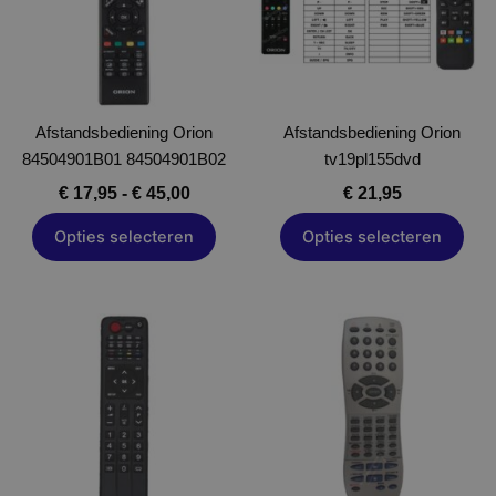
variaties.
variaties.
Deze
Deze
optie
optie
kan
kan
gekozen
gekozen
Afstandsbediening Orion
worden
Afstandsbediening Orion
worden
84504901B01 84504901B02
op
tv19pl155dvd
op
de
de
€
17,95
-
€
45,00
€
21,95
productpagina
productpagina
Opties selecteren
Opties selecteren
Dit
product
heeft
meerdere
variaties.
Deze
optie