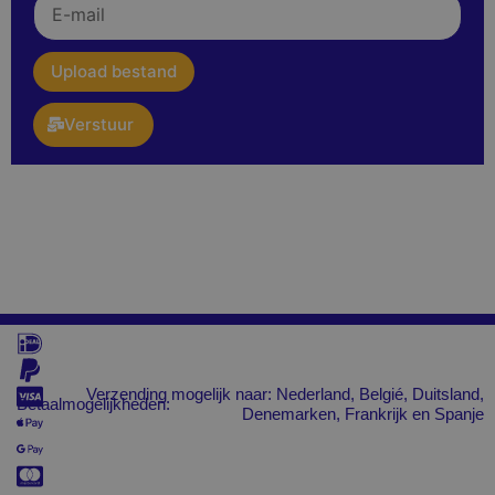
mail
upload
Upload bestand
Verstuur
Verzending mogelijk naar: Nederland, Belgié, Duitsland,
Betaalmogelijkheden:
Denemarken, Frankrijk en Spanje