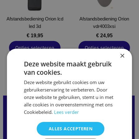
kan
gekozen
Afstandsbediening Orion lcd
worden
Afstandsbediening Orion
led 3d
op
vdr4003xsi
de
€
19,95
€
24,95
productpagina
Opties selecteren
Opties selecteren
×
Deze website maakt gebruik
van cookies.
Deze website gebruikt cookies om uw
gebruikerservaring te verbeteren. Door
onze website te gebruiken, stemt u in met
alle cookies in overeenstemming met ons
Over onze Afstandsbedieningen:
Cookiebeleid.
Lees verder
We hebben afstandsbedieningen in verschillende types.
Als jouw remote er niet tussen staat vul het formulier
hiernaast even in of bel ons en we bespreken samen de
ALLES ACCEPTEREN
mogelijkheden.