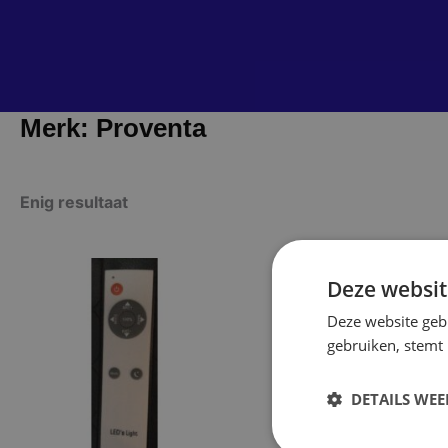
Merk: Proventa
Enig resultaat
Dit
Deze websit
product
Deze website geb
heeft
gebruiken, stemt
meerdere
variaties.
DETAILS WE
Deze
optie