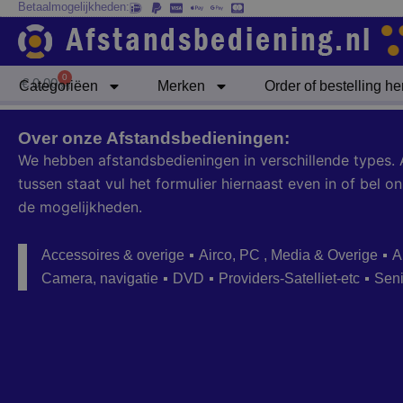
Betaalmogelijkheden:
Ga
naar
de
inhoud
0
Winkelwagen
€
0,00
Categoriëen
Merken
Order of bestelling h
Over onze Afstandsbedieningen:
We hebben afstandsbedieningen in verschillende types. 
tussen staat vul het formulier hiernaast even in of bel
de mogelijkheden.
Accessoires & overige
Airco, PC , Media & Overige
A
Camera, navigatie
DVD
Providers-Satelliet-etc
Sen