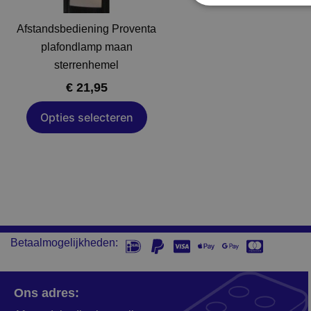
kan
gekozen
Afstandsbediening Proventa
worden
plafondlamp maan
op
sterrenhemel
de
€
21,95
productpagina
Opties selecteren
Betaalmogelijkheden:
Ons adres: