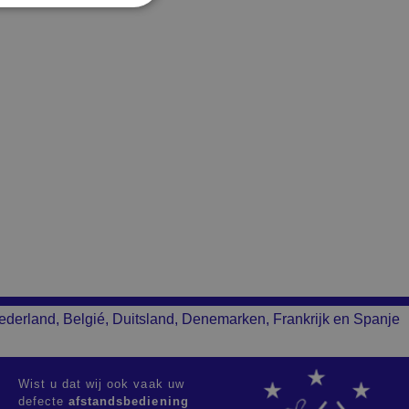
ederland, Belgié, Duitsland, Denemarken, Frankrijk en Spanje
Wist u dat wij ook vaak uw
defecte
afstandsbediening