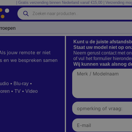
| Gratis verzending binnen Nederland vanaf €15,00 | Verzending mog
Producten
zoeken
erroepen
Kunt u de juiste afstands
Staat uw model niet op on
Als jouw remote er niet
Neem gerust contact met on
of vul het formulier hieronder
 ons en we bespreken samen
Wij kunnen vaak alsnog de
Merk
/
Modelnaam
udio
Blu-ray
ioren
TV
Video
Opmerking
of
vraag:
E-
mail