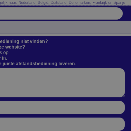
elijk naar: Nederland, Belgié, Duitsland, Denemarken, Frankrijk en Spanje
bediening niet vinden?
ze website?
s op
 in.
 juiste afstandsbediening leveren.