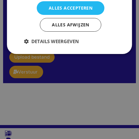
ALLES ACCEPTEREN
Opmerking
ALLES AFWIJZEN
of
vraag:
E-
DETAILS WEERGEVEN
mail
upload
Upload bestand
Verstuur