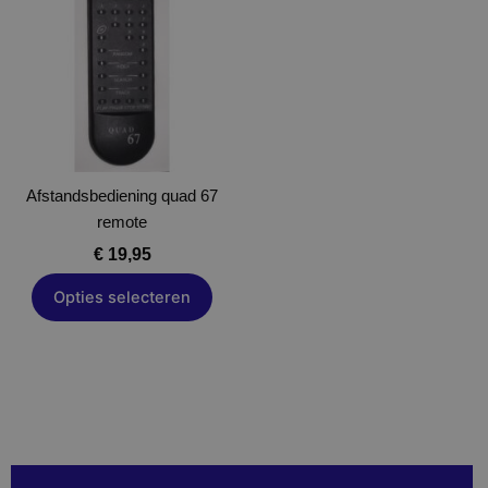
heeft
meerdere
variaties.
Deze
optie
kan
gekozen
Afstandsbediening quad 67
worden
remote
op
de
€
19,95
productpagina
Opties selecteren