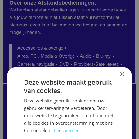
Over onze Afstandsbedieningen:
We hebben afstandsbedieningen in verschillende types.
Als jouw remote er niet tussen staat vul het formulier
hiernaast even in of bel ons en we bespreken samen de
mogelijkheden.
Accessoires & overige
Airco, PC , Media & Overige
Audio
Blu-ray
Camera, navigatie
DVD
Providers-Satelliet-etc
×
Senioren
TV
Video
Deze website maakt gebruik
van cookies.
Kunt u de juiste afstandsbediening niet vinden?
Staat uw model niet op onze website?
Deze website gebruikt cookies om uw
Neem gerust contact met ons op
of vul het formulier hieronder in.
gebruikerservaring te verbeteren. Door
Wij kunnen vaak alsnog de juiste afstandsbediening
onze website te gebruiken, stemt u in met
leveren.
alle cookies in overeenstemming met ons
Merk
/
Cookiebeleid.
Lees verder
Modelnaam