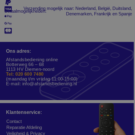
Verzending mogelijk naar: Nederland, Belgié, Duitsland,
Betaalmogelijkheden:
Denemarken, Frankrijk en Spanje
Ons adres:
Afstandsbediening online
Botterweg 66 – 68
1113 HV Diemen-noord
Tel: 020 600 7480
(maandag t/m vrijdag 11:00-15:00)
E-mail:
info@afstandsbediening.nl
Klantenservice:
Contact
Reparatie Afdeling
Veiligheid & Privacy