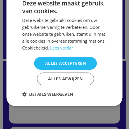
Deze website maakt gebruik
hiernaast even in of bel ons en we bespreken samen de
van cookies.
mogelijkheden.
Deze website gebruikt cookies om uw
gebruikerservaring te verbeteren. Door
Accessoires & overige
onze website te gebruiken, stemt u in met
Airco, PC , Media & Overige
Audio
Blu-ray
alle cookies in overeenstemming met ons
Camera, navigatie
DVD
Providers-Satelliet-etc
Cookiebeleid.
Lees verder
Senioren
TV
Video
ALLES ACCEPTEREN
Kunt u de juiste afstandsbediening niet vinden?
Staat uw model niet op onze website?
Neem gerust contact met ons op
ALLES AFWIJZEN
of vul het formulier hieronder in.
Wij kunnen vaak alsnog de juiste afstandsbediening
leveren.
DETAILS WEERGEVEN
Merk
/
Modelnaam