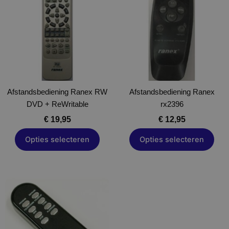
heeft
heeft
meerdere
meerdere
variaties.
variaties.
Deze
Deze
optie
optie
kan
kan
gekozen
gekozen
Afstandsbediening Ranex RW
worden
Afstandsbediening Ranex
worden
DVD + ReWritable
op
rx2396
op
de
de
€
19,95
€
12,95
productpagina
productpagina
Opties selecteren
Opties selecteren
Dit
product
heeft
meerdere