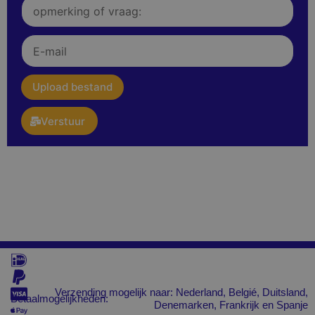
Opmerking
of
vraag:
E-
mail
upload
Upload bestand
Verstuur
Verzending mogelijk naar: Nederland, Belgié, Duitsland,
Betaalmogelijkheden:
Denemarken, Frankrijk en Spanje