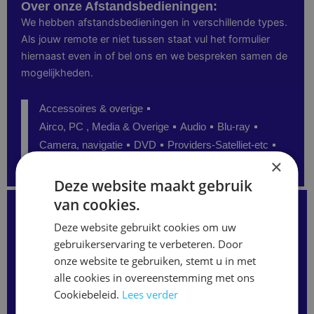
Over onze Afstandsbedieningen:
We hebben afstandsbedieningen in verschillende types.
Als jouw remote er niet tussen staat vul het formulier
hiernaast even in of bel ons en we bespreken samen de
mogelijkheden.
Accessoires & overige
Airco, PC , Media & Overige
Audio
Blu-ray
Camera, navigatie
DVD
Providers-Satelliet-etc
×
Senioren
TV
Video
Deze website maakt gebruik
van cookies.
Kunt u de juiste afstandsbediening niet vinden?
Staat uw model niet op onze website?
Deze website gebruikt cookies om uw
Neem gerust contact met ons op
of vul het formulier hieronder in.
gebruikerservaring te verbeteren. Door
Wij kunnen vaak alsnog de juiste afstandsbediening
onze website te gebruiken, stemt u in met
leveren.
alle cookies in overeenstemming met ons
Merk
/
Cookiebeleid.
Lees verder
Modelnaam