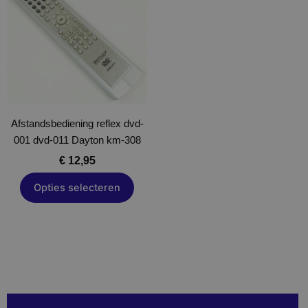
heeft
meerdere
variaties.
Deze
optie
kan
gekozen
Afstandsbediening reflex dvd-
worden
001 dvd-011 Dayton km-308
op
de
€
12,95
productpagina
Opties selecteren