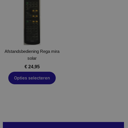
heeft
meerdere
variaties.
Deze
optie
kan
gekozen
Afstandsbediening Rega mira
worden
solar
op
de
€
24,95
productpagina
Opties selecteren