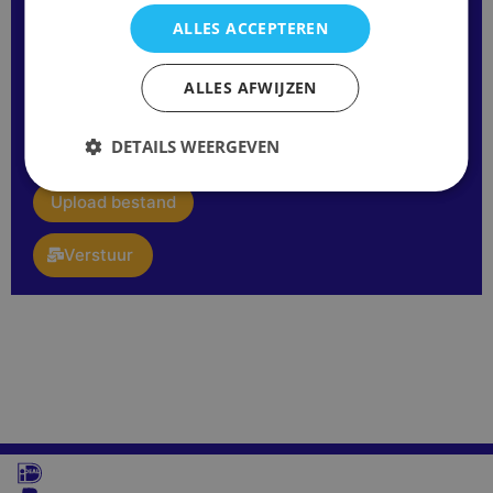
ALLES ACCEPTEREN
Opmerking
ALLES AFWIJZEN
of
vraag:
E-
DETAILS WEERGEVEN
mail
upload
Upload bestand
Verstuur