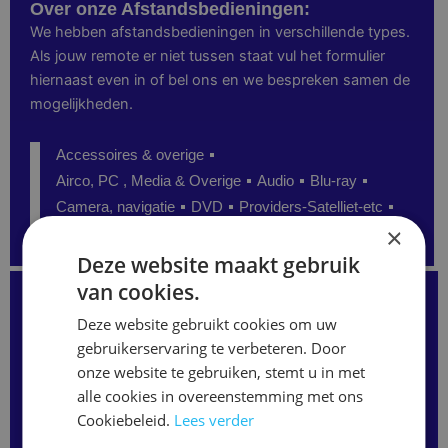
Over onze Afstandsbedieningen:
We hebben afstandsbedieningen in verschillende types.
Als jouw remote er niet tussen staat vul het formulier
hiernaast even in of bel ons en we bespreken samen de
mogelijkheden.
Accessoires & overige
Airco, PC , Media & Overige
Audio
Blu-ray
Camera, navigatie
DVD
Providers-Satelliet-etc
×
Senioren
TV
Video
Deze website maakt gebruik
van cookies.
Kunt u de juiste afstandsbediening niet vinden?
Staat uw model niet op onze website?
Deze website gebruikt cookies om uw
Neem gerust contact met ons op
of vul het formulier hieronder in.
gebruikerservaring te verbeteren. Door
Wij kunnen vaak alsnog de juiste afstandsbediening
onze website te gebruiken, stemt u in met
leveren.
alle cookies in overeenstemming met ons
Merk
/
Cookiebeleid.
Lees verder
Modelnaam