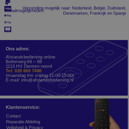
Verzending mogelijk naar: Nederland, Belgié, Duitsland,
Betaalmogelijkheden:
Denemarken, Frankrijk en Spanje
Ons adres:
Afstandsbediening online
Botterweg 66 – 68
1113 HV Diemen-noord
Tel: 020 600 7480
(maandag t/m vrijdag 11:00-15:00)
E-mail:
info@afstandsbediening.nl
Klantenservice:
Contact
Reparatie Afdeling
Veiligheid & Privacy