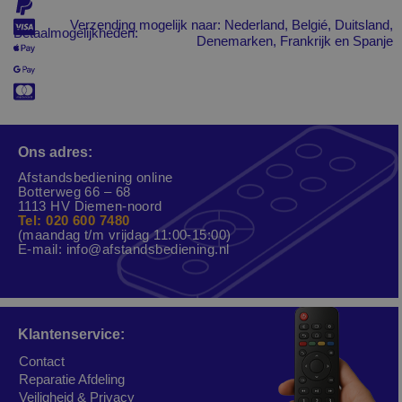
Verzending mogelijk naar: Nederland, Belgié, Duitsland,
Betaalmogelijkheden:
Denemarken, Frankrijk en Spanje
Ons adres:
Afstandsbediening online
Botterweg 66 – 68
1113 HV Diemen-noord
Tel: 020 600 7480
(maandag t/m vrijdag 11:00-15:00)
E-mail:
info@afstandsbediening.nl
Klantenservice:
Contact
Reparatie Afdeling
Veiligheid & Privacy