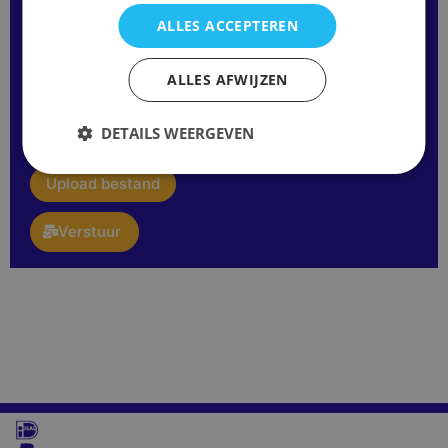
ALLES ACCEPTEREN
Opmerking
ALLES AFWIJZEN
of
vraag:
E-
DETAILS WEERGEVEN
mail
upload
Upload bestand
Verstuur