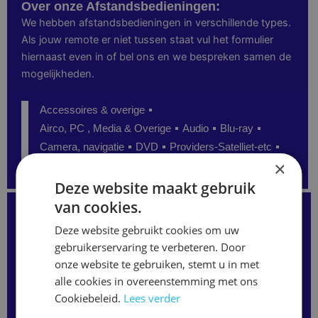
Over onze Afstandsbedieningen:
We hebben afstandsbedieningen in verschillende types.
Als jouw remote er niet tussen staat vul het formulier
hiernaast even in of bel ons en we bespreken samen de
mogelijkheden.
Accessoires & overige
Airco, PC , Media & Overige
Audio
Blu-ray
Camera, navigatie
DVD
Providers-Satelliet-etc
×
Senioren
TV
Video
Deze website maakt gebruik
van cookies.
Kunt u de juiste afstandsbediening niet vinden?
Staat uw model niet op onze website?
Deze website gebruikt cookies om uw
Neem gerust contact met ons op
of vul het formulier hieronder in.
gebruikerservaring te verbeteren. Door
Wij kunnen vaak alsnog de juiste afstandsbediening
onze website te gebruiken, stemt u in met
leveren.
alle cookies in overeenstemming met ons
Merk
/
Cookiebeleid.
Lees verder
Modelnaam