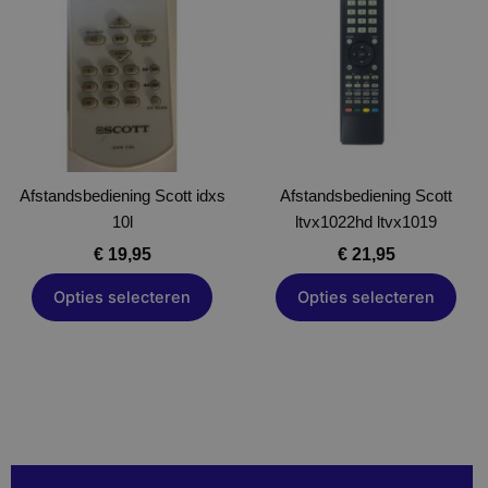
heeft
heeft
meerdere
meerdere
variaties.
variaties.
Deze
Deze
optie
optie
kan
kan
gekozen
gekozen
Afstandsbediening Scott idxs
worden
Afstandsbediening Scott
worden
10l
op
ltvx1022hd ltvx1019
op
de
de
€
19,95
€
21,95
productpagina
productpagina
Opties selecteren
Opties selecteren