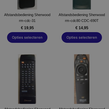
kan
kan
gekozen
gekozen
Afstandsbediening Sherwood
worden
Afstandsbediening Sherwood
worden
rm-cdc-31
op
rm-cdc80 CDC-690T
op
de
de
€
19,95
€
14,95
productpagina
productpagina
Opties selecteren
Opties selecteren
Dit
Dit
product
product
heeft
heeft
meerdere
meerdere
variaties.
variaties.
Deze
Deze
optie
optie
kan
kan
gekozen
gekozen