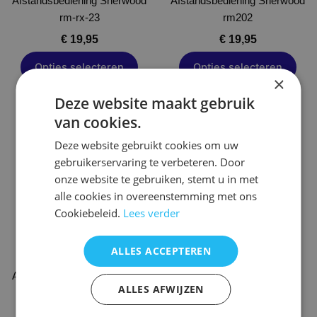
Afstandsbediening Sherwood
worden
Afstandsbediening Sherwood
worden
rm-rx-23
op
rm202
op
de
de
€
19,95
€
19,95
productpagina
productpagina
Opties selecteren
Opties selecteren
×
Deze website maakt gebruik
van cookies.
Dit
product
Deze website gebruikt cookies om uw
heeft
gebruikerservaring te verbeteren. Door
meerdere
onze website te gebruiken, stemt u in met
variaties.
alle cookies in overeenstemming met ons
Deze
Cookiebeleid.
Lees verder
optie
kan
ALLES ACCEPTEREN
gekozen
Afstandsbediening Sherwood
worden
ALLES AFWIJZEN
rv-5050r
op
de
€
39,95