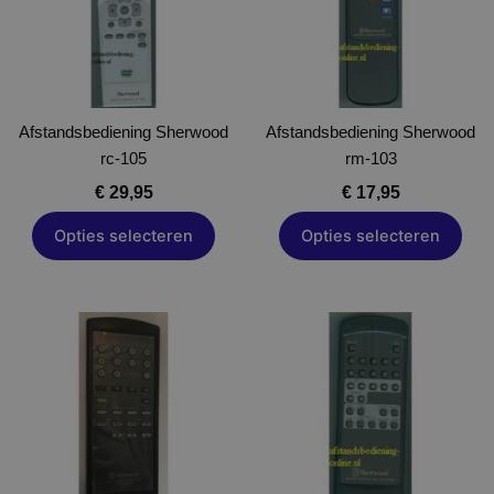
variaties.
variaties.
Deze
Deze
optie
optie
kan
kan
gekozen
gekozen
Afstandsbediening Sherwood
worden
Afstandsbediening Sherwood
worden
rc-105
op
rm-103
op
de
de
€
29,95
€
17,95
productpagina
productpagina
Opties selecteren
Opties selecteren
Dit
Dit
product
product
heeft
heeft
meerdere
meerdere
variaties.
variaties.
Deze
Deze
optie
optie