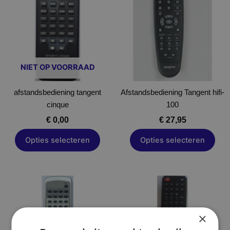
heeft
heeft
meerdere
meerdere
variaties.
variaties.
Deze
Deze
optie
optie
NIET OP VOORRAAD
kan
kan
gekozen
gekozen
afstandsbediening tangent
worden
Afstandsbediening Tangent hifi-
worden
cinque
op
100
op
de
de
€
0,00
€
27,95
productpagina
productpagina
Opties selecteren
Opties selecteren
Dit
product
heeft
×
meerdere