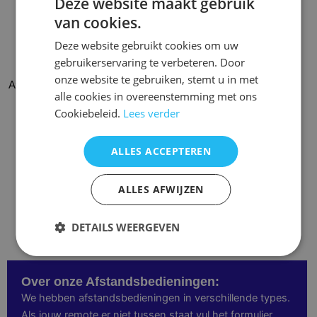
Deze website maakt gebruik
variaties.
Deze
van cookies.
optie
Deze website gebruikt cookies om uw
kan
gebruikerservaring te verbeteren. Door
gekozen
onze website te gebruiken, stemt u in met
Afstandsbediening tangent HT-
worden
Afstandsbediening Tangent
alle cookies in overeenstemming met ons
50
op
mcs-600
Cookiebeleid.
Lees verder
de
€
24,95
€
21,95
productpagina
ALLES ACCEPTEREN
Opties selecteren
Opties selecteren
ALLES AFWIJZEN
DETAILS WEERGEVEN
Over onze Afstandsbedieningen:
We hebben afstandsbedieningen in verschillende types.
Als jouw remote er niet tussen staat vul het formulier