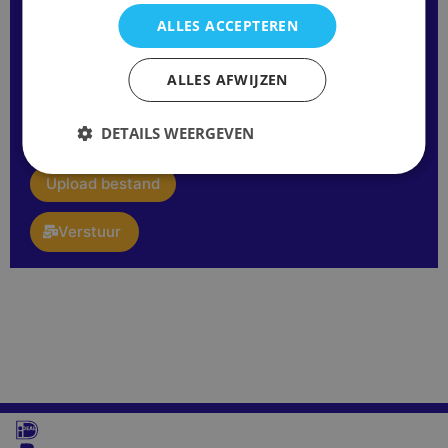
ALLES ACCEPTEREN
Opmerking
ALLES AFWIJZEN
of
vraag:
E-
DETAILS WEERGEVEN
mail
upload
Upload bestand
Verstuur