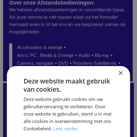
Over onze Afstandsbedieningen:
We hebben afstandsbedieningen in verschillende types.
Als jouw remote er niet tussen staat vul het formulier
hiernaast even in of bel ons en we bespreken samen de
mogelijkheden.
Accessoires & overige
Airco, PC , Media & Overige
Audio
Blu-ray
Camera, navigatie
DVD
Providers-Satelliet-etc
×
Senioren
TV
Video
Deze website maakt gebruik
van cookies.
Kunt u de juiste afstandsbediening niet vinden?
Staat uw model niet op onze website?
Deze website gebruikt cookies om uw
Neem gerust contact met ons op
of vul het formulier hieronder in.
gebruikerservaring te verbeteren. Door
Wij kunnen vaak alsnog de juiste afstandsbediening
onze website te gebruiken, stemt u in met
leveren.
alle cookies in overeenstemming met ons
Merk
/
Cookiebeleid.
Lees verder
Modelnaam