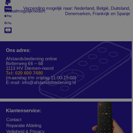
Verzending mogelijk naar: Nederland, Belgié, Duitsland,
Betaalmogelijkheden:
Denemarken, Frankrijk en Spanje
Ons adres:
Afstandsbediening online
Botterweg 66 – 68
1113 HV Diemen-noord
Tel: 020 600 7480
(maandag t/m vrijdag 11:00-15:00)
E-mail:
info@afstandsbediening.nl
Klantenservice:
Contact
Reparatie Afdeling
Veiligheid & Privacy