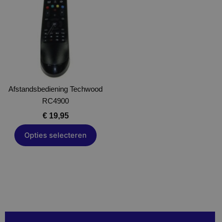
heeft
meerdere
variaties.
Deze
optie
kan
gekozen
Afstandsbediening Techwood
worden
RC4900
op
de
€
19,95
productpagina
Opties selecteren