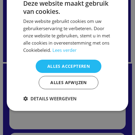
Deze website maakt gebruik
hiernaast even in of bel ons en we bespreken samen de
van cookies.
mogelijkheden.
Deze website gebruikt cookies om uw
gebruikerservaring te verbeteren. Door
Accessoires & overige
onze website te gebruiken, stemt u in met
Airco, PC , Media & Overige
Audio
Blu-ray
alle cookies in overeenstemming met ons
Camera, navigatie
DVD
Providers-Satelliet-etc
Cookiebeleid.
Lees verder
Senioren
TV
Video
ALLES ACCEPTEREN
Kunt u de juiste afstandsbediening niet vinden?
Staat uw model niet op onze website?
Neem gerust contact met ons op
ALLES AFWIJZEN
of vul het formulier hieronder in.
Wij kunnen vaak alsnog de juiste afstandsbediening
leveren.
DETAILS WEERGEVEN
Merk
/
Modelnaam