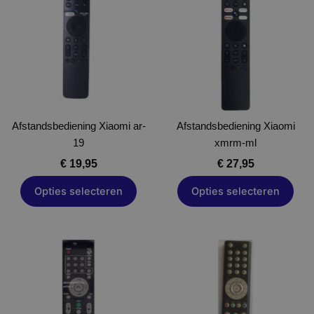
heeft
heeft
meerdere
meerdere
variaties.
variaties.
Deze
Deze
optie
optie
kan
kan
gekozen
gekozen
Afstandsbediening Xiaomi ar-
worden
Afstandsbediening Xiaomi
worden
19
op
xmrm-ml
op
de
de
€
19,95
€
27,95
productpagina
productpagina
Opties selecteren
Opties selecteren
Dit
Dit
product
product
heeft
heeft
meerdere
meerdere