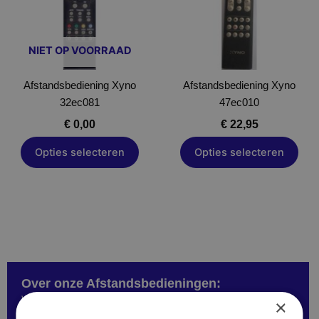
variaties.
variaties.
Deze
Deze
optie
optie
NIET OP VOORRAAD
kan
kan
gekozen
gekozen
Afstandsbediening Xyno
worden
Afstandsbediening Xyno
worden
32ec081
op
47ec010
op
de
de
€
0,00
€
22,95
productpagina
productpagina
Opties selecteren
Opties selecteren
Over onze Afstandsbedieningen:
We hebben afstandsbedieningen in verschillende types.
×
Als jouw remote er niet tussen staat vul het formulier