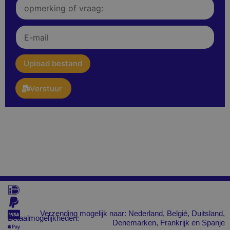
Opmerking
of
vraag:
E-
mail
upload
Upload bestand
Verstuur
Verzending mogelijk naar: Nederland, Belgié, Duitsland,
Betaalmogelijkheden:
Denemarken, Frankrijk en Spanje