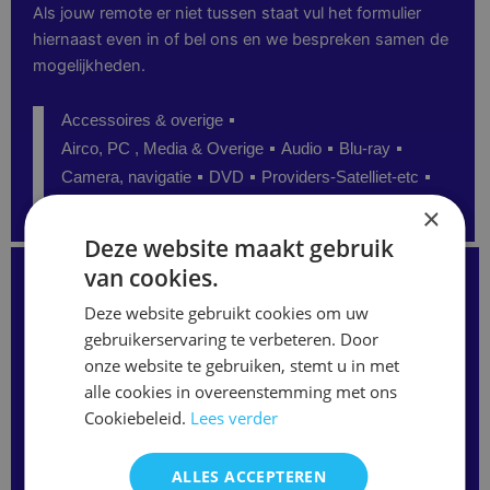
Als jouw remote er niet tussen staat vul het formulier
hiernaast even in of bel ons en we bespreken samen de
mogelijkheden.
Accessoires & overige
Airco, PC , Media & Overige
Audio
Blu-ray
Camera, navigatie
DVD
Providers-Satelliet-etc
Senioren
TV
Video
×
Deze website maakt gebruik
Kunt u de juiste afstandsbediening niet vinden?
van cookies.
Staat uw model niet op onze website?
Neem gerust contact met ons op
Deze website gebruikt cookies om uw
of vul het formulier hieronder in.
gebruikerservaring te verbeteren. Door
Wij kunnen vaak alsnog de juiste afstandsbediening
leveren.
onze website te gebruiken, stemt u in met
Merk
alle cookies in overeenstemming met ons
/
Cookiebeleid.
Lees verder
Modelnaam
ALLES ACCEPTEREN