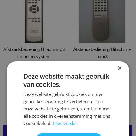
meerdere
meerdere
variaties.
variaties.
Deze
Deze
optie
optie
kan
kan
gekozen
gekozen
Afstandsbediening Hitachi mp3
worden
Afstandsbediening Hitachi rb-
worden
cd micro system
op
axm3
op
de
de
×
€
24,95
€
14,95
productpagina
productpagina
Deze website maakt gebruik
Opties selecteren
Opties selecteren
van cookies.
Deze website gebruikt cookies om uw
gebruikerservaring te verbeteren. Door
onze website te gebruiken, stemt u in met
alle cookies in overeenstemming met ons
Cookiebeleid.
Lees verder
Over onze Afstandsbedieningen: