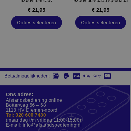
826dv rc-825dv
925dv bd-sp353 sp-bd353
op
op
€
21,95
€
21,95
de
de
productpagina
productpagin
Opties selecteren
Opties selecteren
Betaalmogelijkheden:
Ons adres:
Afstandsbediening online
Botterweg 66 – 68
1113 HV Diemen-noord
Tel: 020 600 7480
(maandag t/m vrijdag 11:00-15:00)
E-mail:
info@afstandsbediening.nl