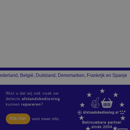
ederland, Belgié, Duitsland, Denemarken, Frankrijk en Spanje
Wist u dat wij ook vaak uw
defecte
afstandsbediening
kunnen
repareren
?
Klik hier
voor meer info.