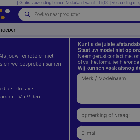
| Gratis verzending binnen Nederland vanaf €15,00 | Verzending mog
Producten
zoeken
erroepen
Kunt u de juiste afstands
Staat uw model niet op on
Als jouw remote er niet
Neem gerust contact met on
of vul het formulier hieronder
 ons en we bespreken samen
Wij kunnen vaak alsnog de
Merk
/
Modelnaam
udio
Blu-ray
ioren
TV
Video
Opmerking
of
vraag:
E-
mail