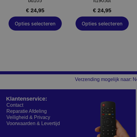
bd105
lt1905dt
op
op
€
24,95
€
24,95
de
de
a
productpagina
productpagina
Opties selecteren
Opties selecteren
Verzending mogelijk naar: N
Klantenservice:
Contact
Reparatie Afdeling
Veiligheid & Privacy
Voorwaarden & Levertijd