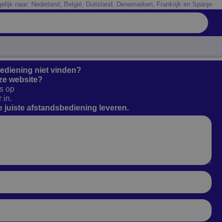
elijk naar: Nederland, Belgié, Duitsland, Denemarken, Frankrijk en Spanje
bediening niet vinden?
ze website?
s op
 in.
 juiste afstandsbediening leveren.