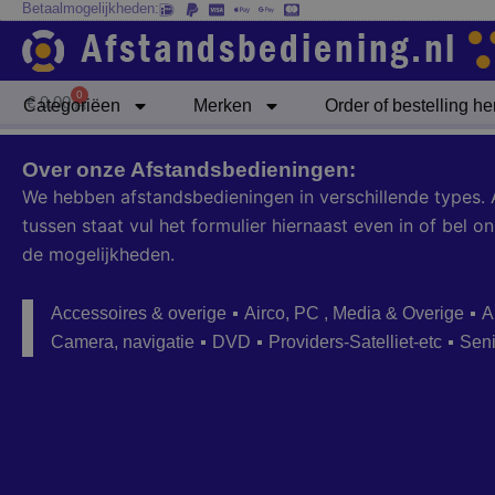
Betaalmogelijkheden:
Ga
naar
de
inhoud
0
Winkelwagen
€
0,00
Categoriëen
Merken
Order of bestelling h
Over onze Afstandsbedieningen:
We hebben afstandsbedieningen in verschillende types. 
tussen staat vul het formulier hiernaast even in of bel
de mogelijkheden.
Accessoires & overige
Airco, PC , Media & Overige
A
Camera, navigatie
DVD
Providers-Satelliet-etc
Sen