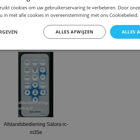
gekozen
ruikt cookies om uw gebruikerservaring te verbeteren. Door onze
Afstandsbediening Salora
worden
 u in met alle cookies in overeenstemming met ons Cookiebeleid.
DVD-340KM dvd227m
Afstandsbediening Salora
op
dvd
€
17,95
de
ERGEVEN
ALLES AFWIJZEN
ALLES 
a
productpagina
Opties selecteren
Opties selecteren
sklasse:
Dit
,95
product
heeft
,95
meerdere
variaties.
Deze
optie
kan
gekozen
Afstandsbediening Salora rc-
worden
m35e
op