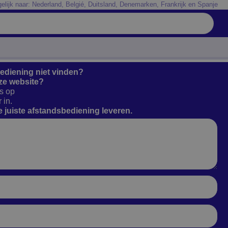
elijk naar: Nederland, Belgié, Duitsland, Denemarken, Frankrijk en Spanje
bediening niet vinden?
ze website?
s op
 in.
 juiste afstandsbediening leveren.