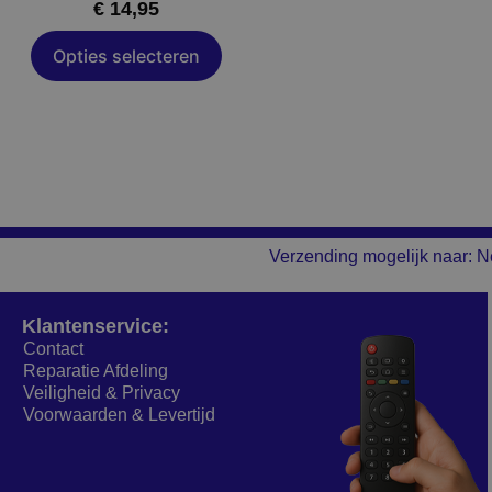
€
14,95
de
a
productpagina
Opties selecteren
Verzending mogelijk naar: N
Klantenservice:
Contact
Reparatie Afdeling
Veiligheid & Privacy
Voorwaarden & Levertijd