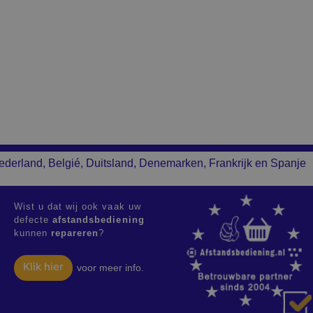
ederland, Belgié, Duitsland, Denemarken, Frankrijk en Spanje
Wist u dat wij ook vaak uw
defecte
afstandsbediening
kunnen
repareren
?
Klik hier
voor meer info.