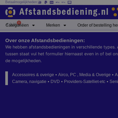
Betaalmogelijkheden:
Ga
naar
de
inhoud
0
Winkelwagen
€
0,00
Categoriëen
Merken
Order of bestelling h
Over onze Afstandsbedieningen:
We hebben afstandsbedieningen in verschillende types. 
tussen staat vul het formulier hiernaast even in of bel
de mogelijkheden.
Accessoires & overige
Airco, PC , Media & Overige
A
Camera, navigatie
DVD
Providers-Satelliet-etc
Sen