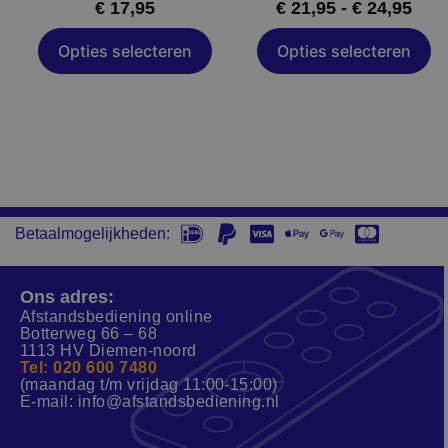
€
17,95
€
21,95
-
€
24,95
de
de
productpagina
productpagin
Opties selecteren
Opties selecteren
Betaalmogelijkheden:
Ons adres:
Afstandsbediening online
Botterweg 66 – 68
1113 HV Diemen-noord
Tel: 020 600 7480
(maandag t/m vrijdag 11:00-15:00)
E-mail:
info@afstandsbediening.nl