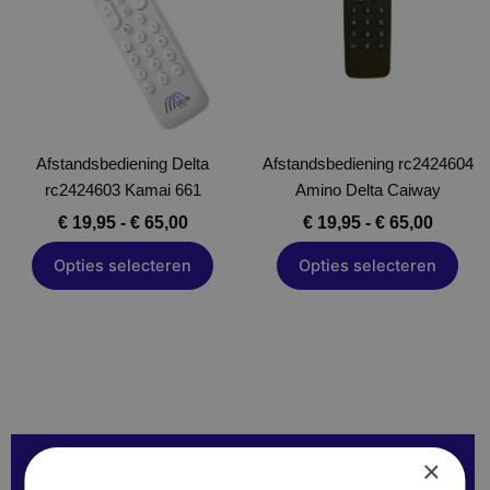
Deze
Deze
optie
optie
kan
kan
gekozen
gekozen
worden
worden
op
op
Afstandsbediening Delta
Afstandsbediening rc2424604
de
de
rc2424603 Kamai 661
Amino Delta Caiway
productpagina
productpagina
€
19,95
-
€
65,00
€
19,95
-
€
65,00
Opties selecteren
Opties selecteren
×
Over onze Afstandsbedieningen: