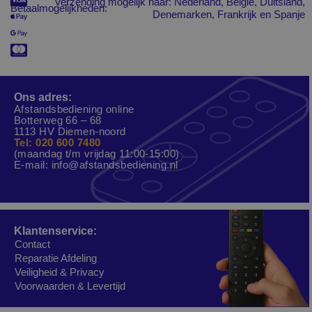
Verzending mogelijk naar: Nederland, Belgié, Duitsland,
Betaalmogelijkheden:
Denemarken, Frankrijk en Spanje
Ons adres:
Afstandsbediening online
Botterweg 66 – 68
1113 HV Diemen-noord
Tel: 020 600 7480
(maandag t/m vrijdag 11:00-15:00)
E-mail:
info@afstandsbediening.nl
Klantenservice:
Contact
Reparatie Afdeling
Veiligheid & Privacy
Voorwaarden & Levertijd