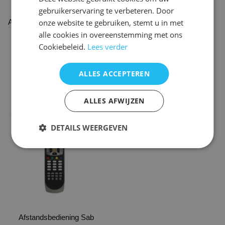
gebruikerservaring te verbeteren. Door
gekozen
gekozen
onze website te gebruiken, stemt u in met
Afstandsbediening Sab titan 2
worden
Afstandsbediening Sab
worden
alle cookies in overeenstemming met ons
en titan 1
op
Ultimate
op
Cookiebeleid.
Lees verder
de
de
€
19,95
€
14,95
-
€
17,95
productpagina
productpagina
Opties selecteren
Opties selecteren
ALLES ACCEPTEREN
ALLES AFWIJZEN
Dit
product
DETAILS WEERGEVEN
heeft
meerdere
variaties.
Deze
optie
kan
gekozen
Afstandsbediening Sab
worden