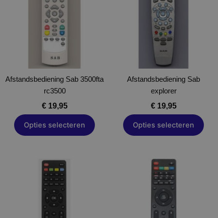
meerdere
meerdere
variaties.
variaties.
Deze
Deze
optie
optie
kan
kan
gekozen
gekozen
Afstandsbediening Sab 3500fta
worden
Afstandsbediening Sab
worden
rc3500
op
explorer
op
de
de
€
19,95
€
19,95
productpagina
productpagina
Opties selecteren
Opties selecteren
Dit
Dit
product
product
heeft
heeft
meerdere
meerdere
variaties.
variaties.