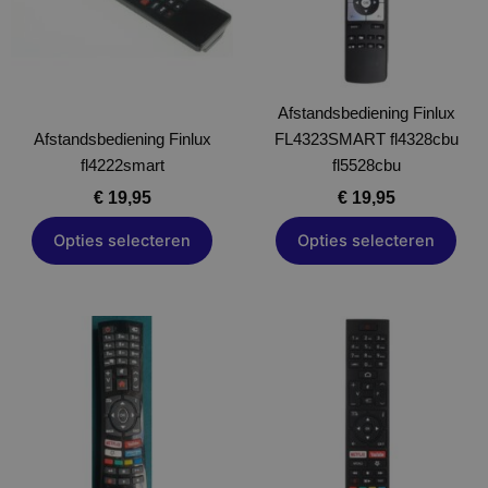
Deze
Deze
optie
optie
kan
kan
gekozen
gekozen
worden
Afstandsbediening Finlux
worden
Afstandsbediening Finlux
op
FL4323SMART fl4328cbu
op
fl4222smart
de
fl5528cbu
de
productpagina
productpagina
€
19,95
€
19,95
Opties selecteren
Opties selecteren
Dit
Dit
product
product
heeft
heeft
meerdere
meerdere
variaties.
variaties.
Deze
Deze
optie
optie