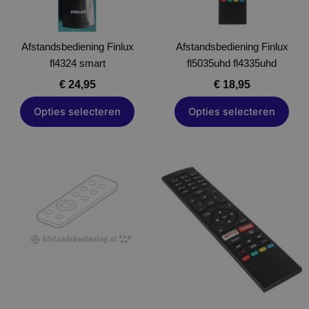
kan
kan
gekozen
gekozen
Afstandsbediening Finlux
worden
Afstandsbediening Finlux
worden
fl4324 smart
op
fl5035uhd fl4335uhd
op
de
de
€
24,95
€
18,95
productpagina
productpagina
Opties selecteren
Opties selecteren
Dit
Dit
product
product
heeft
heeft
meerdere
meerdere
variaties.
variaties.
Deze
Deze
optie
optie
kan
kan
gekozen
gekozen