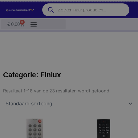
Ga
Producten
naar
zoeken
de
0
Winkelwagen
€
0,00
inhoud
Categorie: Finlux
Resultaat 1–18 van de 23 resultaten wordt getoond
Dit
Dit
product
product
heeft
heeft