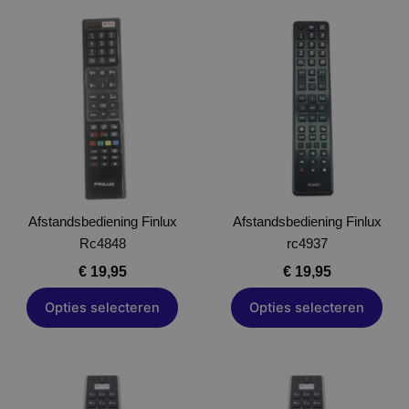
Dit
Dit
product
product
heeft
heeft
meerdere
meerdere
variaties.
variaties.
Deze
Deze
optie
optie
kan
kan
gekozen
gekozen
Afstandsbediening Finlux
worden
Afstandsbediening Finlux
worden
Rc4848
op
rc4937
op
de
de
€
19,95
€
19,95
productpagina
productpagina
Opties selecteren
Opties selecteren
Dit
Dit
product
product