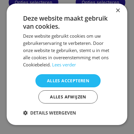
Opties selecteren
Opties selecteren
×
Deze website maakt gebruik
van cookies.
Dit
Dit
product
product
Deze website gebruikt cookies om uw
heeft
heeft
gebruikerservaring te verbeteren. Door
meerdere
meerdere
onze website te gebruiken, stemt u in met
variaties.
variaties.
alle cookies in overeenstemming met ons
Deze
Deze
Cookiebeleid.
Lees verder
optie
optie
kan
kan
ALLES ACCEPTEREN
gekozen
gekozen
Afstandsbediening Finlux
worden
Afstandsbediening Finlux
worden
ALLES AFWIJZEN
rc1186
op
rc1810
op
de
de
€
19,95
€
19,95
productpagina
productpagina
DETAILS WEERGEVEN
Opties selecteren
Opties selecteren