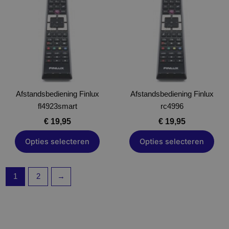
heeft
heeft
meerdere
meerdere
variaties.
variaties.
Deze
Deze
optie
optie
kan
kan
gekozen
gekozen
Afstandsbediening Finlux
worden
Afstandsbediening Finlux
worden
fl4923smart
op
rc4996
op
de
de
€
19,95
€
19,95
productpagina
productpagina
Opties selecteren
Opties selecteren
1
2
→