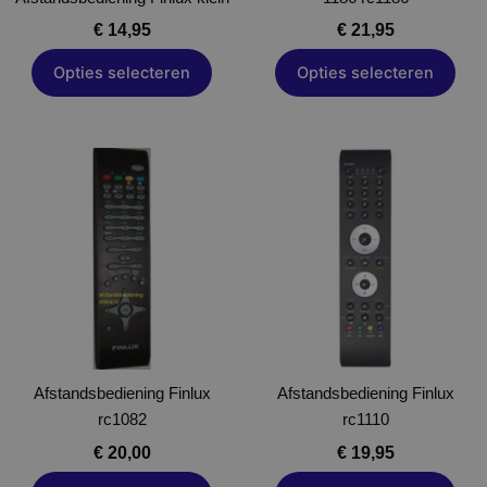
de
de
€
14,95
€
21,95
productpagina
productpagina
Opties selecteren
Opties selecteren
Dit
Dit
product
product
heeft
heeft
meerdere
meerdere
variaties.
variaties.
Deze
Deze
optie
optie
kan
kan
gekozen
gekozen
Afstandsbediening Finlux
worden
Afstandsbediening Finlux
worden
rc1082
op
rc1110
op
de
de
€
20,00
€
19,95
productpagina
productpagina