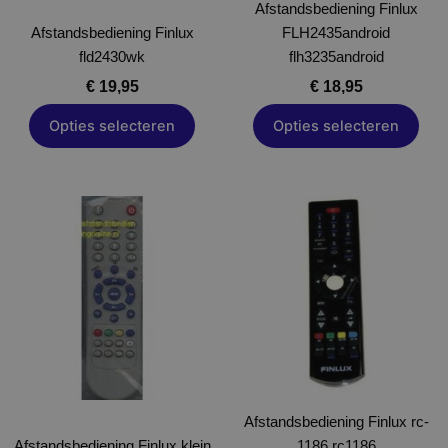
worden
Afstandsbediening Finlux
worden
Afstandsbediening Finlux
op
FLH2435android
op
fld2430wk
de
flh3235android
de
productpagina
productpagina
€
19,95
€
18,95
Opties selecteren
Opties selecteren
Dit
Dit
product
product
heeft
heeft
meerdere
meerdere
variaties.
variaties.
Deze
Deze
optie
optie
kan
kan
gekozen
gekozen
worden
Afstandsbediening Finlux rc-
worden
Afstandsbediening Finlux klein
op
1186 rc1186
op