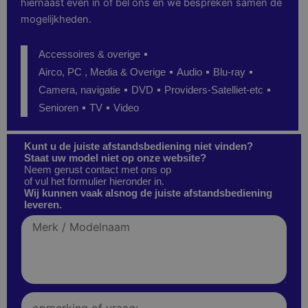
hiernaast even in of bel ons en we bespreken samen de
mogelijkheden.
Accessoires & overige
Airco, PC , Media & Overige
Audio
Blu-ray
Camera, navigatie
DVD
Providers-Satelliet-etc
Senioren
TV
Video
Kunt u de juiste afstandsbediening niet vinden?
Staat uw model niet op onze website?
Neem gerust contact met ons op
of vul het formulier hieronder in.
Wij kunnen vaak alsnog de juiste afstandsbediening
leveren.
Merk
/
Modelnaam
Opmerking