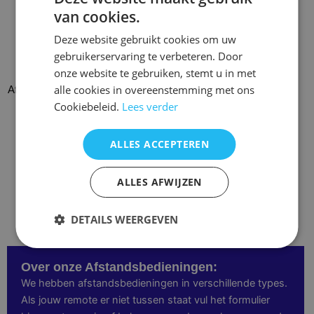
Deze
Deze
van cookies.
optie
optie
Deze website gebruikt cookies om uw
kan
kan
gebruikerservaring te verbeteren. Door
gekozen
gekozen
onze website te gebruiken, stemt u in met
worden
Afstandsbediening Infocus
worden
alle cookies in overeenstemming met ons
Afstandsbediening Infocus MW
op
navigator 4 in11x series
op
Cookiebeleid.
Lees verder
de
de
€
19,95
€
24,95
productpagina
productpagina
Opties selecteren
Opties selecteren
ALLES ACCEPTEREN
ALLES AFWIJZEN
DETAILS WEERGEVEN
Over onze Afstandsbedieningen:
We hebben afstandsbedieningen in verschillende types.
Als jouw remote er niet tussen staat vul het formulier