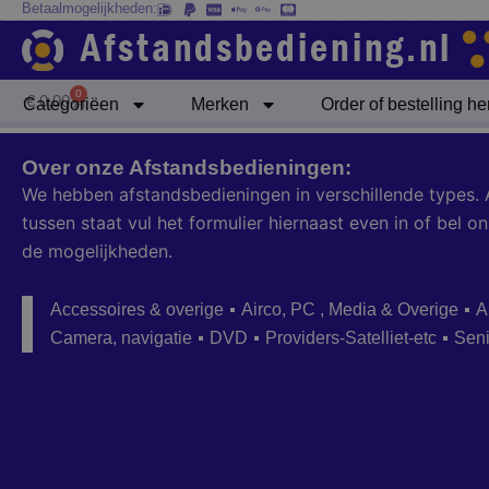
Betaalmogelijkheden:
Ga
naar
de
inhoud
0
Winkelwagen
€
0,00
Categoriëen
Merken
Order of bestelling h
Over onze Afstandsbedieningen:
We hebben afstandsbedieningen in verschillende types. 
tussen staat vul het formulier hiernaast even in of bel
de mogelijkheden.
Accessoires & overige
Airco, PC , Media & Overige
A
Camera, navigatie
DVD
Providers-Satelliet-etc
Sen