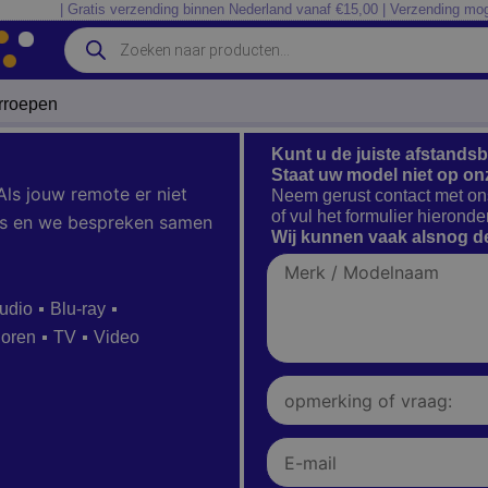
| Gratis verzending binnen Nederland vanaf €15,00 | Verzending mog
Producten
zoeken
erroepen
Kunt u de juiste afstands
Staat uw model niet op on
Als jouw remote er niet
Neem gerust contact met on
of vul het formulier hieronder
 ons en we bespreken samen
Wij kunnen vaak alsnog de
Merk
/
Modelnaam
udio
Blu-ray
ioren
TV
Video
Opmerking
of
vraag:
E-
mail