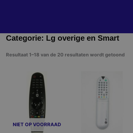
Categorie: Lg overige en Smart
Resultaat 1–18 van de 20 resultaten wordt getoond
Dit
Dit
product
product
heeft
heeft
meerdere
meerdere
variaties.
variaties.
Deze
Deze
optie
optie
NIET OP VOORRAAD
kan
kan