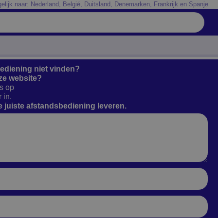
elijk naar: Nederland, Belgié, Duitsland, Denemarken, Frankrijk en Spanje
bediening niet vinden?
ze website?
s op
 in.
 juiste afstandsbediening leveren.