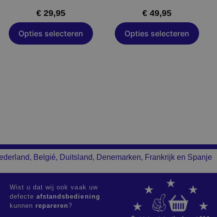
op
op
€
29,95
€
49,95
de
de
productpagina
productpagina
Opties selecteren
Opties selecteren
ederland, Belgié, Duitsland, Denemarken, Frankrijk en Spanje
Wist u dat wij ook vaak uw
defecte
afstandsbediening
kunnen
repareren
?