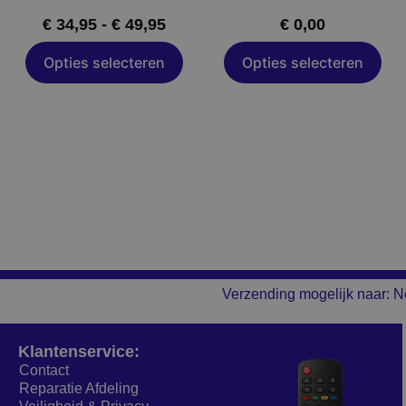
op
op
€
34,95
-
€
49,95
€
0,00
de
de
a
productpagina
productpagina
Opties selecteren
Opties selecteren
Verzending mogelijk naar: N
Klantenservice:
Contact
Reparatie Afdeling