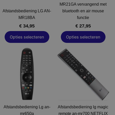
op
op
MR21GA vervangend met
de
de
Afstandsbediening LG AN-
bluetooth en air mouse
productpagina
productpagina
MR18BA
functie
€
34,95
€
27,95
Opties selecteren
Opties selecteren
Dit
Dit
product
product
heeft
heeft
meerdere
meerdere
variaties.
variaties.
Deze
Deze
optie
optie
kan
kan
gekozen
gekozen
Afstandsbediening Lg an-
Afstandsbediening lg magic
worden
worden
mr650a
remote an-mr700 NETFLIX