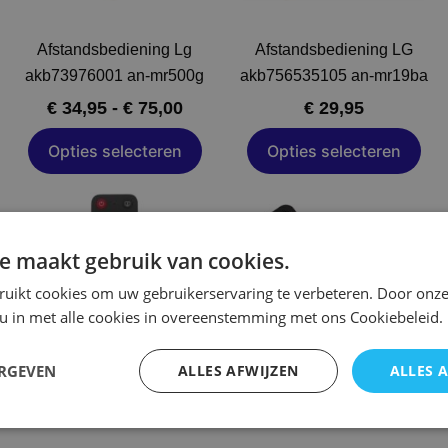
gekozen
gekozen
worden
worden
Afstandsbediening Lg
Afstandsbediening LG
op
op
akb73976001 an-mr500g
akb756535105 an-mr19ba
de
de
€
34,95
-
€
75,00
€
29,95
a
productpagina
productpagina
Opties selecteren
Opties selecteren
sklasse:
Dit
Dit
,50
product
product
heeft
heeft
e maakt gebruik van cookies.
,00
meerdere
meerdere
ruikt cookies om uw gebruikerservaring te verbeteren. Door onze
variaties.
variaties.
 u in met alle cookies in overeenstemming met ons Cookiebeleid.
Deze
Deze
optie
optie
ERGEVEN
ALLES AFWIJZEN
ALLES 
kan
kan
gekozen
gekozen
worden
worden