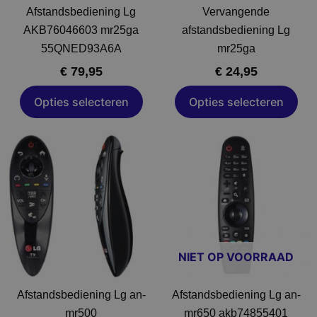
op
op
Afstandsbediening Lg
Vervangende
de
de
AKB76046603 mr25ga
afstandsbediening Lg
a
productpagina
productpagina
55QNED93A6A
mr25ga
€
79,95
€
24,95
Opties selecteren
Opties selecteren
Prijsklasse:
Dit
Dit
€ 34,95
product
product
tot
heeft
heeft
€ 49,95
meerdere
meerdere
variaties.
variaties.
Deze
Deze
optie
optie
NIET OP VOORRAAD
kan
kan
gekozen
gekozen
Afstandsbediening Lg an-
Afstandsbediening Lg an-
worden
worden
mr500
mr650 akb74855401