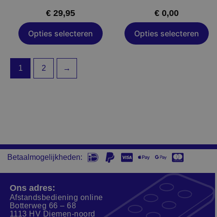
op
op
€
29,95
€
0,00
de
de
productpagina
productpagin
Opties selecteren
Opties selecteren
1
2
→
Betaalmogelijkheden:
Ons adres:
Afstandsbediening online
Botterweg 66 – 68
1113 HV Diemen-noord