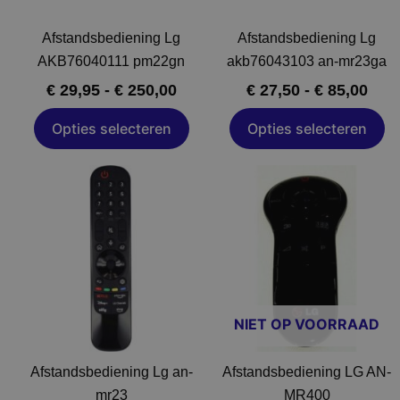
op
op
de
de
Afstandsbediening Lg
Afstandsbediening Lg
productpagina
productpagin
AKB76040111 pm22gn
akb76043103 an-mr23ga
€
29,95
-
€
250,00
€
27,50
-
€
85,00
Opties selecteren
Opties selecteren
Dit
Dit
product
product
heeft
heeft
meerdere
meerdere
variaties.
variaties.
Deze
Deze
optie
optie
NIET OP VOORRAAD
kan
kan
gekozen
gekozen
Afstandsbediening Lg an-
Afstandsbediening LG AN-
worden
worden
mr23
MR400