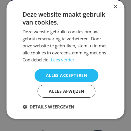
×
Deze website maakt gebruik
Dit
Dit
van cookies.
product
product
Deze website gebruikt cookies om uw
heeft
heeft
gebruikerservaring te verbeteren. Door
meerdere
meerdere
onze website te gebruiken, stemt u in met
variaties.
variaties.
alle cookies in overeenstemming met ons
Deze
Deze
Cookiebeleid.
Lees verder
optie
optie
kan
kan
gekozen
gekozen
ALLES ACCEPTEREN
Afstandsbediening Salora
worden
Afstandsbediening Salora
worden
32HDB5005
op
32hlb6500
op
ALLES AFWIJZEN
de
de
€
19,95
€
17,95
productpagina
productpagina
DETAILS WEERGEVEN
Opties selecteren
Opties selecteren