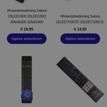
gekozen
gekozen
Afstandsbediening Salora
worden
worden
19LED1500 20LED1500
op
Afstandsbediening Salora
op
20led1600 22led1500
de
22LED7005TD 32LED7105CD
de
productpagina
productpagina
€
19,95
€
14,95
Opties selecteren
Opties selecteren
Dit
Dit
product
product
heeft
heeft
meerdere
meerdere
variaties.
variaties.
Deze
Deze
optie
optie
kan
kan
gekozen
gekozen