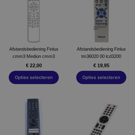
meerdere
meerdere
variaties.
variaties.
Deze
Deze
optie
optie
kan
kan
gekozen
gekozen
Afstandsbediening Finlux
worden
Afstandsbediening Finlux
worden
cmm3 Medion cmm3
op
tm36020 00 lcd3200
op
de
de
€
22,00
€
19,95
productpagina
productpagina
Opties selecteren
Opties selecteren
Dit
Dit
product
product
heeft
heeft
meerdere
meerdere
variaties.
variaties.