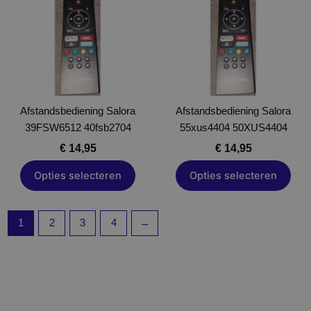
meerdere
meerdere
variaties.
variaties.
Deze
Deze
optie
optie
kan
kan
gekozen
gekozen
Afstandsbediening Salora
worden
Afstandsbediening Salora
worden
39FSW6512 40fsb2704
op
55xus4404 50XUS4404
op
de
de
€
14,95
€
14,95
productpagina
productpagina
Opties selecteren
Opties selecteren
1
2
3
4
→