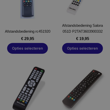
Deze
Deze
optie
optie
kan
kan
gekozen
gekozen
worden
Afstandsbediening Salora
worden
Afstandsbediening rc451920
op
051D P2TAT3603900332
op
de
de
€
29,95
€
19,95
productpagina
productpagina
Opties selecteren
Opties selecteren
Dit
Dit
product
product
heeft
heeft
meerdere
meerdere
variaties.
variaties.
Deze
Deze
optie
optie
kan
kan