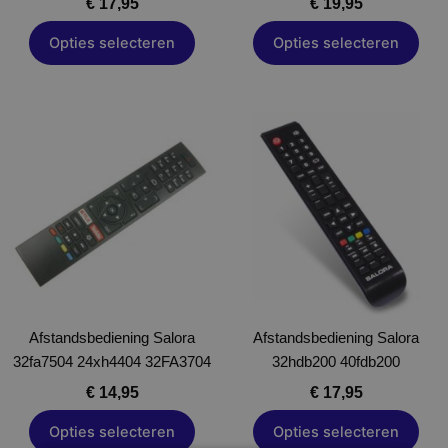
€
17,95
€
19,95
productpagina
productpagina
Opties selecteren
Opties selecteren
Dit
Dit
product
product
heeft
heeft
meerdere
meerdere
variaties.
variaties.
Deze
Deze
optie
optie
kan
kan
gekozen
gekozen
Afstandsbediening Salora
worden
Afstandsbediening Salora
worden
32fa7504 24xh4404 32FA3704
op
32hdb200 40fdb200
op
de
de
€
14,95
€
17,95
productpagina
productpagina
Opties selecteren
Opties selecteren