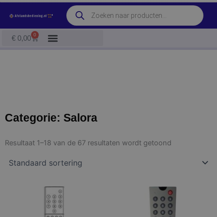
Ga
Producten
naar
zoeken
de
0
Winkelwagen
€
0,00
inhoud
Categorie: Salora
Resultaat 1–18 van de 67 resultaten wordt getoond
Dit
Dit
product
product
heeft
heeft