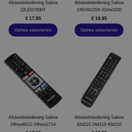
Afstandsbediening Salora
worden
Afstandsbediening Salora
worden
22LED7000T
op
24EHA2204 32efa3200
op
de
de
€
17,95
€
19,95
productpagina
productpagina
Opties selecteren
Opties selecteren
Dit
Dit
product
product
heeft
heeft
meerdere
meerdere
variaties.
variaties.
Deze
Deze
optie
optie
kan
kan
gekozen
gekozen
Afstandsbediening Salora
worden
Afstandsbediening Salora
worden
24hsw6512 24hsw2714
op
32d210 24d210 40d210
op
de
de