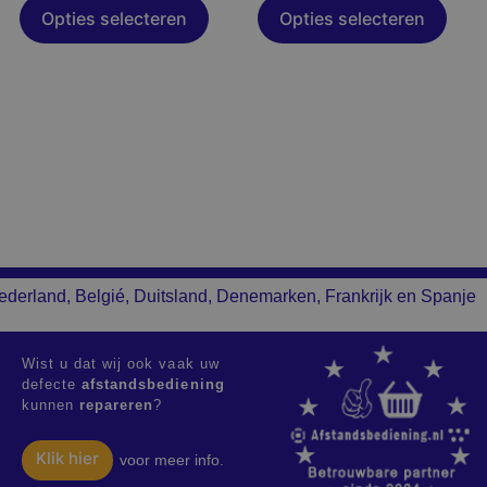
productpagina
productpagina
Opties selecteren
Opties selecteren
ederland, Belgié, Duitsland, Denemarken, Frankrijk en Spanje
Wist u dat wij ook vaak uw
defecte
afstandsbediening
kunnen
repareren
?
Klik hier
voor meer info.