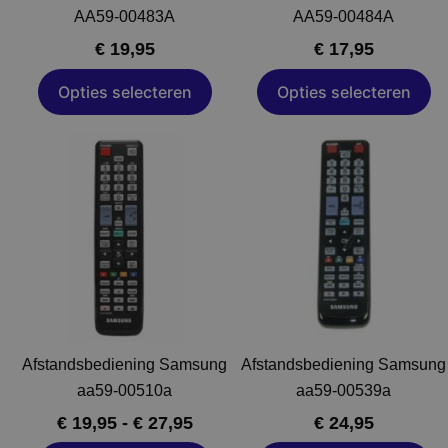
worden
worden
AA59-00483A
AA59-00484A
op
op
€
19,95
€
17,95
de
de
productpagina
productpagin
Opties selecteren
Opties selecteren
Prijsklasse:
Dit
Dit
€ 19,95
product
product
tot
heeft
heeft
€ 27,95
meerdere
meerdere
variaties.
variaties.
Deze
Deze
optie
optie
kan
kan
gekozen
gekozen
Afstandsbediening Samsung
Afstandsbediening Samsung
worden
worden
aa59-00510a
aa59-00539a
op
op
€
19,95
-
€
27,95
€
24,95
de
de