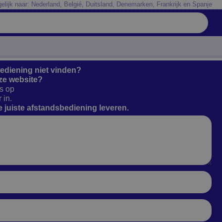
elijk naar: Nederland, Belgié, Duitsland, Denemarken, Frankrijk en Spanje
bediening niet vinden?
ze website?
s op
 in.
 juiste afstandsbediening leveren.