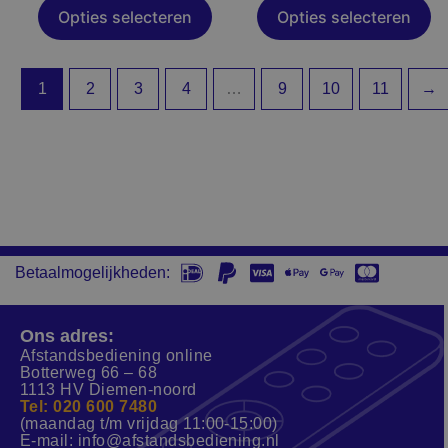
productpagina
productpagin
Opties selecteren
Opties selecteren
1
2
3
4
…
9
10
11
→
Betaalmogelijkheden:
Ons adres:
Afstandsbediening online
Botterweg 66 – 68
1113 HV Diemen-noord
Tel: 020 600 7480
(maandag t/m vrijdag 11:00-15:00)
E-mail:
info@afstandsbediening.nl