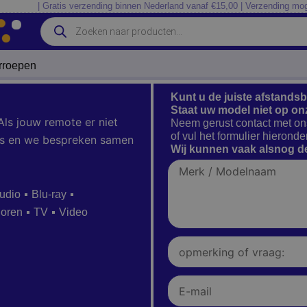
| Gratis verzending binnen Nederland vanaf €15,00 | Verzending mog
Producten
zoeken
erroepen
Kunt u de juiste afstands
Staat uw model niet op on
Als jouw remote er niet
Neem gerust contact met on
of vul het formulier hieronder
 ons en we bespreken samen
Wij kunnen vaak alsnog de
Merk
/
Modelnaam
udio
Blu-ray
ioren
TV
Video
Opmerking
of
vraag:
E-
mail