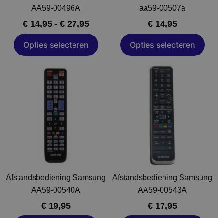
worden
worden
AA59-00496A
aa59-00507a
op
op
€
14,95
-
€
27,95
€
14,95
de
de
a
productpagina
productpagina
Opties selecteren
Opties selecteren
Dit
Dit
product
product
heeft
heeft
meerdere
meerdere
variaties.
variaties.
Deze
Deze
optie
optie
kan
kan
gekozen
gekozen
Afstandsbediening Samsung
Afstandsbediening Samsung
worden
worden
AA59-00540A
AA59-00543A
op
op
€
19,95
€
17,95
de
de