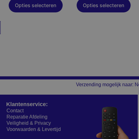
a
productpagina
productpagina
Opties selecteren
Opties selecteren
Verzending mogelijk naar: N
Klantenservice:
Contact
Reparatie Afdeling
Veiligheid & Privacy
Voorwaarden & Levertijd