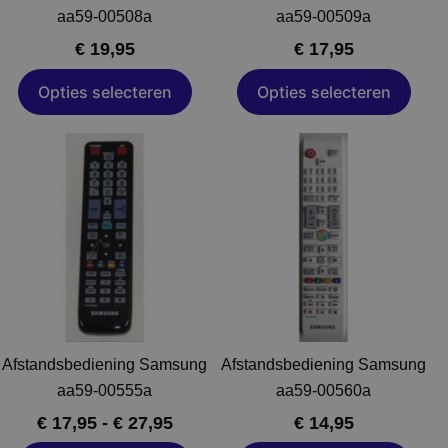
worden
aa59-00508a
aa59-00509a
op
€
19,95
€
17,95
de
productpagina
Opties selecteren
Opties selecteren
Prijsklasse:
Dit
Dit
€ 17,95
product
product
tot
heeft
heeft
€ 27,95
meerdere
meerdere
variaties.
variaties.
Deze
Deze
optie
optie
kan
kan
gekozen
gekozen
Afstandsbediening Samsung
Afstandsbediening Samsung
worden
worden
aa59-00555a
aa59-00560a
op
op
€
17,95
-
€
27,95
€
14,95
de
de