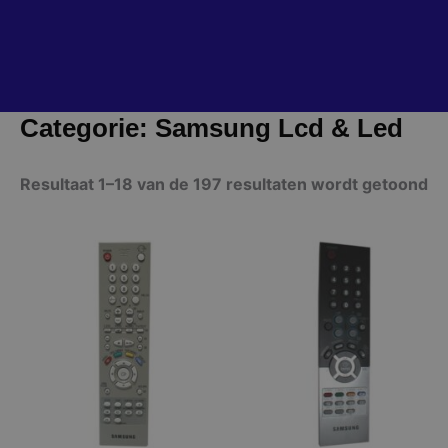
Categorie: Samsung Lcd & Led
Resultaat 1–18 van de 197 resultaten wordt getoond
Dit
Dit
product
product
heeft
heeft
meerdere
meerdere
variaties.
variaties.
Deze
Deze
optie
optie
kan
kan