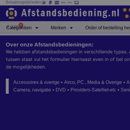
Betaalmogelijkheden:
Ga
naar
de
inhoud
0
Winkelwagen
€
0,00
Categoriëen
Merken
Order of bestelling h
Over onze Afstandsbedieningen:
We hebben afstandsbedieningen in verschillende types. 
tussen staat vul het formulier hiernaast even in of bel
de mogelijkheden.
Accessoires & overige
Airco, PC , Media & Overige
A
Camera, navigatie
DVD
Providers-Satelliet-etc
Sen