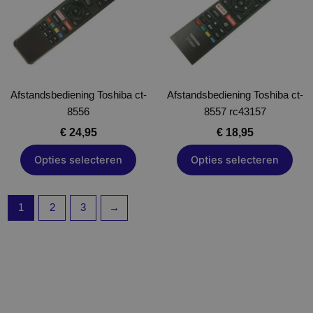
variaties.
variaties.
Deze
Deze
optie
optie
kan
kan
gekozen
gekozen
Afstandsbediening Toshiba ct-
worden
Afstandsbediening Toshiba ct-
worden
8556
op
8557 rc43157
op
de
de
€
24,95
€
18,95
productpagina
productpagina
Opties selecteren
Opties selecteren
1
2
3
→