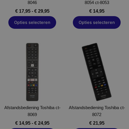
8046
op
8054 ct-8053
op
de
de
€
17,95
-
€
29,95
€
14,95
productpagina
productpagina
Opties selecteren
Opties selecteren
Prijsklasse:
Dit
Dit
€ 14,95
product
product
tot
heeft
heeft
€ 24,95
meerdere
meerdere
variaties.
variaties.
Deze
Deze
optie
optie
kan
kan
gekozen
gekozen
Afstandsbediening Toshiba ct-
worden
Afstandsbediening Toshiba ct-
worden
8069
op
8072
op
de
de
€
14,95
-
€
24,95
€
21,95
productpagina
productpagina