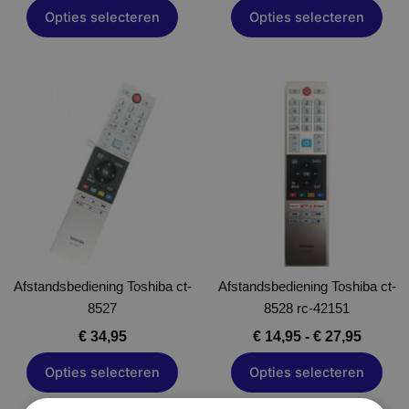
Opties selecteren
Opties selecteren
Prijskl
Dit
Dit
€ 14,95
product
product
tot
heeft
heeft
€ 27,95
meerdere
meerdere
variaties.
variaties.
Deze
Deze
optie
optie
kan
kan
gekozen
gekozen
Afstandsbediening Toshiba ct-
worden
Afstandsbediening Toshiba ct-
worden
8527
op
8528 rc-42151
op
de
de
€
34,95
€
14,95
-
€
27,95
productpagina
productpagina
Opties selecteren
Opties selecteren