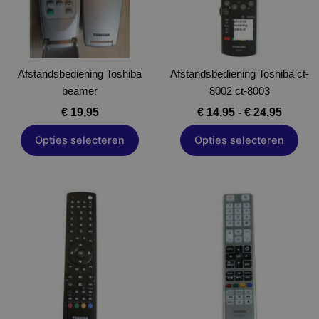
Deze
Deze
optie
optie
kan
kan
gekozen
gekozen
Afstandsbediening Toshiba
worden
Afstandsbediening Toshiba ct-
worden
beamer
op
8002 ct-8003
op
de
de
€
19,95
€
14,95
-
€
24,95
productpagina
productpagina
Opties selecteren
Opties selecteren
Dit
Dit
product
product
heeft
heeft
meerdere
meerdere
variaties.
variaties.
Deze
Deze
optie
optie
kan
kan