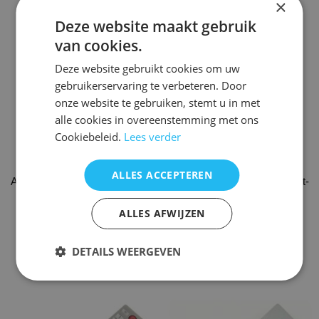
×
Deze website maakt gebruik
Prijskl
Dit
Dit
€ 14,95
van cookies.
product
product
tot
heeft
heeft
Deze website gebruikt cookies om uw
€ 27,95
meerdere
meerdere
gebruikerservaring te verbeteren. Door
variaties.
variaties.
onze website te gebruiken, stemt u in met
Deze
Deze
alle cookies in overeenstemming met ons
optie
optie
Cookiebeleid.
Lees verder
kan
kan
gekozen
gekozen
ALLES ACCEPTEREN
Afstandsbediening Toshiba ct-
worden
Afstandsbediening Toshiba ct-
worden
8534
op
8541
op
ALLES AFWIJZEN
de
de
€
19,95
€
14,95
-
€
27,95
productpagina
productpagina
Opties selecteren
Opties selecteren
DETAILS WEERGEVEN
Prijsklasse:
Dit
Dit
€ 14,95