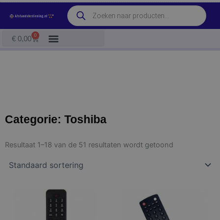
Ga
Producten
naar
zoeken
de
0
Winkelwagen
€
0,00
inhoud
Categorie: Toshiba
Resultaat 1–18 van de 51 resultaten wordt getoond
Dit
Dit
product
product
heeft
heeft