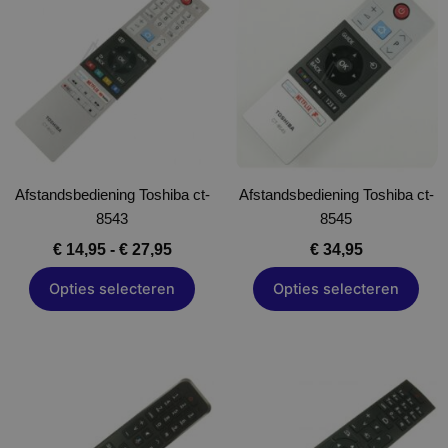
product
product
tot
heeft
heeft
€ 27,95
meerdere
meerdere
variaties.
variaties.
Deze
Deze
optie
optie
kan
kan
gekozen
gekozen
Afstandsbediening Toshiba ct-
worden
Afstandsbediening Toshiba ct-
worden
8543
op
8545
op
de
de
€
14,95
-
€
27,95
€
34,95
productpagina
productpagina
Opties selecteren
Opties selecteren
Dit
Dit
product
product
heeft
heeft
meerdere
meerdere