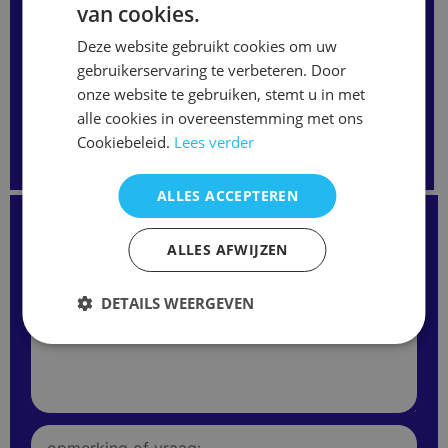
hiernaast even in of bel ons en we bespreken samen de
van cookies.
mogelijkheden.
Deze website gebruikt cookies om uw
gebruikerservaring te verbeteren. Door
Accessoires & overige
onze website te gebruiken, stemt u in met
Airco, PC , Media & Overige
Audio
Blu-ray
alle cookies in overeenstemming met ons
Camera, navigatie
DVD
Providers-Satelliet-etc
Cookiebeleid.
Lees verder
Senioren
TV
Video
ALLES ACCEPTEREN
Kunt u de juiste afstandsbediening niet vinden?
Staat uw model niet op onze website?
Neem gerust contact met ons op
ALLES AFWIJZEN
of vul het formulier hieronder in.
Wij kunnen vaak alsnog de juiste afstandsbediening
leveren.
DETAILS WEERGEVEN
Merk
/
Modelnaam
Opmerking