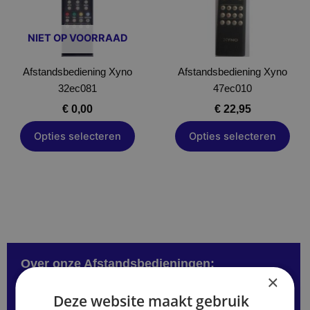
Deze
Deze
optie
optie
NIET OP VOORRAAD
kan
kan
gekozen
gekozen
Afstandsbediening Xyno
worden
Afstandsbediening Xyno
worden
32ec081
op
47ec010
op
de
de
€
0,00
€
22,95
productpagina
productpagina
Opties selecteren
Opties selecteren
Over onze Afstandsbedieningen:
×
We hebben afstandsbedieningen in verschillende types.
Als jouw remote er niet tussen staat vul het formulier
Deze website maakt gebruik