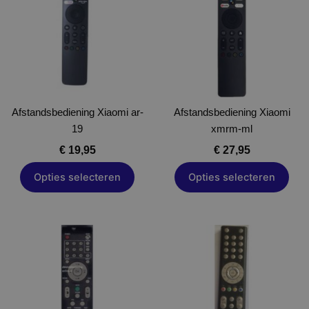
meerdere
meerdere
variaties.
variaties.
Deze
Deze
optie
optie
kan
kan
gekozen
gekozen
Afstandsbediening Xiaomi ar-
worden
Afstandsbediening Xiaomi
worden
19
op
xmrm-ml
op
de
de
€
19,95
€
27,95
productpagina
productpagina
Opties selecteren
Opties selecteren
Dit
Dit
product
product
heeft
heeft
meerdere
meerdere
variaties.
variaties.