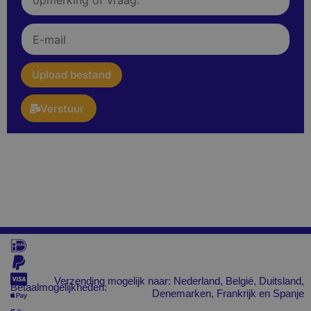
of
vraag:
E-
mail
upload
Upload bestand
Verstuur
Verzending mogelijk naar: Nederland, Belgié, Duitsland,
Betaalmogelijkheden:
Denemarken, Frankrijk en Spanje