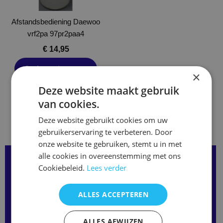
Afstandsbediening Daewoo
vrf2pa 97pr2paa4
€
14,95
Opties selecteren
×
Deze website maakt gebruik
van cookies.
Deze website gebruikt cookies om uw
gebruikerservaring te verbeteren. Door
onze website te gebruiken, stemt u in met
alle cookies in overeenstemming met ons
Over onze Afstandsbedieningen:
Cookiebeleid.
Lees verder
We hebben afstandsbedieningen in verschillende types.
Als jouw remote er niet tussen staat vul het formulier
ALLES ACCEPTEREN
hiernaast even in of bel ons en we bespreken samen de
mogelijkheden.
ALLES AFWIJZEN