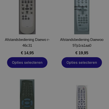
meerdere
meerdere
variaties.
variaties.
Deze
Deze
optie
optie
kan
kan
gekozen
gekozen
Afstandsbediening Daewo r-
worden
Afstandsbediening Daewoo
worden
46c31
op
97p1ra1aa0
op
de
de
€
14,95
€
19,95
productpagina
productpagina
Opties selecteren
Opties selecteren
Dit
Dit
product
product
heeft
heeft
meerdere
meerdere
variaties.
variaties.