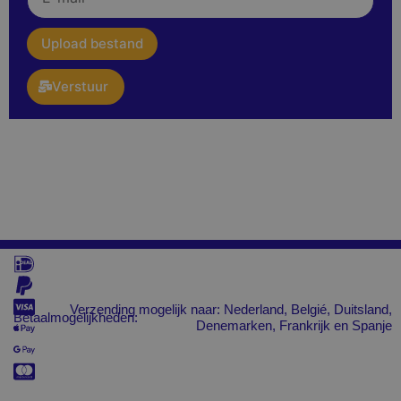
mail
upload
Upload bestand
Verstuur
Verzending mogelijk naar: Nederland, Belgié, Duitsland,
Betaalmogelijkheden:
Denemarken, Frankrijk en Spanje