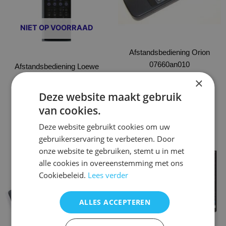
Deze
optie
NIET OP VOORRAAD
kan
gekozen
Afstandsbediening Orion
worden
07660an010
op
Afstandsbediening Loewe
de
video recorder
€
19,95
×
productpagina
Deze website maakt gebruik
Opties selecteren
Opties selecteren
van cookies.
Deze website gebruikt cookies om uw
gebruikerservaring te verbeteren. Door
Dit
Dit
onze website te gebruiken, stemt u in met
product
product
alle cookies in overeenstemming met ons
heeft
heeft
Cookiebeleid.
Lees verder
meerdere
meerdere
variaties.
variaties.
Deze
Deze
ALLES ACCEPTEREN
optie
optie
kan
kan