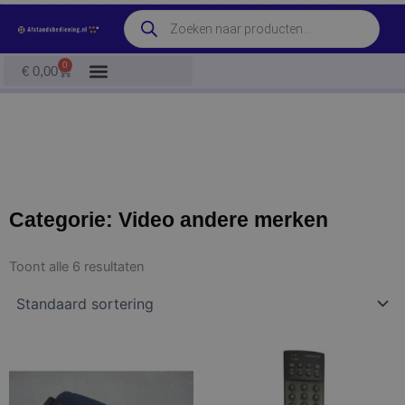
Ga
Producten
naar
zoeken
de
0
Winkelwagen
€
0,00
inhoud
Categorie: Video andere merken
Toont alle 6 resultaten
Dit
Dit
product
product
heeft
heeft