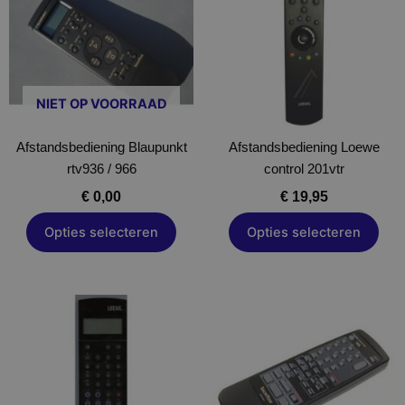
meerdere
meerdere
variaties.
variaties.
Deze
Deze
optie
optie
NIET OP VOORRAAD
kan
kan
gekozen
gekozen
Afstandsbediening Blaupunkt
worden
Afstandsbediening Loewe
worden
rtv936 / 966
op
control 201vtr
op
de
de
€
0,00
€
19,95
productpagina
productpagina
Opties selecteren
Opties selecteren
Dit
product
heeft
meerdere
variaties.