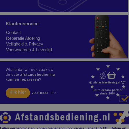
Klantenservice:
Contact
Reparatie Afdeling
Veiligheid & Privacy
Voorwaarden & Levertijd
Wist u dat wij ook vaak uw
defecte
afstandsbediening
kunnen
repareren
?
Klik hier
voor meer info.
Geen verzendkosten binnen Nederland voor orders vanaf €15,00 , Belgie en
©