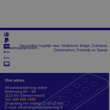
Verzending mogelijk naar: Nederland, Belgié, Duitsland,
Betaalmogelijkheden:
Denemarken, Frankrijk en Spanje
Ons adres:
Afstandsbediening online
Botterweg 66 – 68
1113 HV Diemen-noord
Tel: 020 600 7480
(maandag t/m vrijdag 11:00-15:00)
E-mail:
info@afstandsbediening.nl