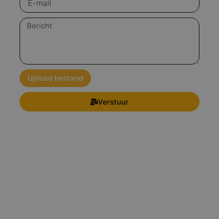
mail
Bericht
Upload bestand
Verstuur