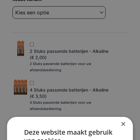
Bluestar
2200-
enroblue
aantal
2 Stuks passende batterijen - Alkaline
(
€
2,00
)
2 Stuks passende batterijen voor uw
afstandsbediening
4 Stuks passende batterijen - Alkaline
(
€
3,50
)
4 Stuks passende batterijen voor uw
afstandsbediening
×
Toevoegen aan winkelwagen
Deze website maakt gebruik