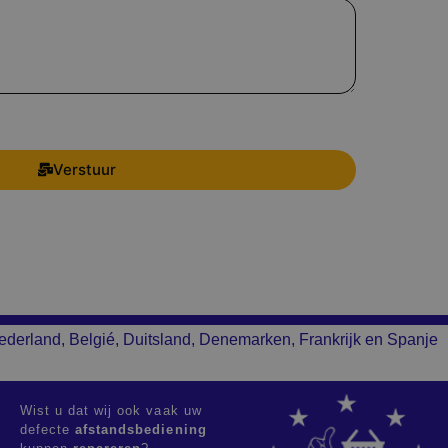
Verstuur
ederland, Belgié, Duitsland, Denemarken, Frankrijk en Spanje
Wist u dat wij ook vaak uw
defecte
afstandsbediening