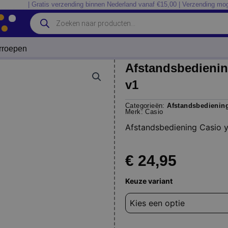
| Gratis verzending binnen Nederland vanaf €15,00 | Verzending mog
Producten
zoeken
erroepen
Afstandsbediening
v1
Categorieën:
Afstandsbedienin
Merk:
Casio
Afstandsbediening Casio yt
€
24,95
Afstandsbediening
Keuze variant
Casio
yt-
150
yt-