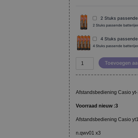
151
xj-
v2
2 Stuks passende b
xj-
2 Stuks passende batterij
v1
aantal
4 Stuks passende b
4 Stuks passende batterij
Toevoegen aa
Afstandsbediening Casio yt-1
Voorraad nieuw :3
Afstandsbediening Casio yt1
n.qwv01 x3