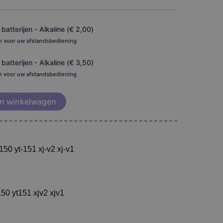
atterijen - Alkaline (
€
2,00
)
en voor uw afstandsbediening
atterijen - Alkaline (
€
3,50
)
en voor uw afstandsbediening
n winkelwagen
50 yt-151 xj-v2 xj-v1
50 yt151 xjv2 xjv1