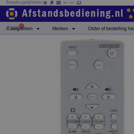
Betaalmogelijkheden:
Ga
naar
de
inhoud
0
Winkelwagen
€
0,00
Categoriëen
Merken
Order of bestelling h