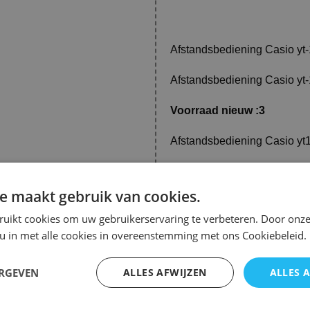
Afstandsbediening Casio yt-
Afstandsbediening Casio yt-1
Voorraad nieuw :3
Afstandsbediening Casio yt1
n.qwv01 x3
e maakt gebruik van cookies.
ruikt cookies om uw gebruikerservaring te verbeteren. Door onze
Deze afstandsbediening is o
 u in met alle cookies in overeenstemming met ons Cookiebeleid.
yt-150, yt-151, xj-v2 en xj-v
afstandsbediening directe to
een waardevolle aanvulling 
ERGEVEN
ALLES AFWIJZEN
ALLES 
werkt op een betrouwbare ma
inhoud zonder onderbreking