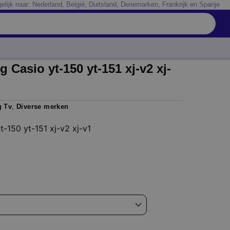
elijk naar: Nederland, Belgié, Duitsland, Denemarken, Frankrijk en Spanje
 Casio yt-150 yt-151 xj-v2 xj-
g Tv
,
Diverse merken
-150 yt-151 xj-v2 xj-v1