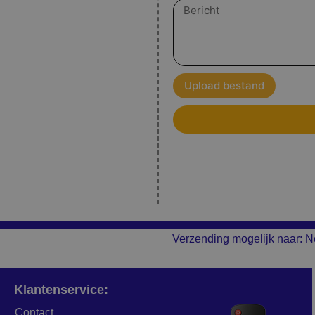
Bericht
Upload bestand
Verzending mogelijk naar: N
Klantenservice:
Contact