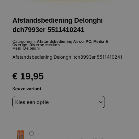
Afstandsbediening Delonghi
dch7993er 5511410241
Categorieën:
Afstandsbediening Airco, PC, Media &
Overige
,
Diverse merken
Merk:
Delonghi
Afstandsbediening Delonghi tch8993er 5511410241
€
19,95
Afstandsbediening
Keuze variant
Delonghi
dch7993er
5511410241
aantal