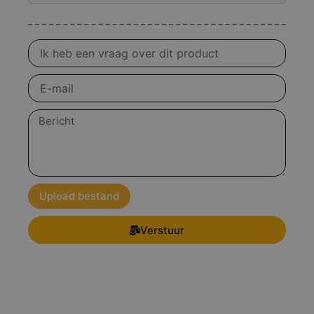
Vraag
over
product
E-
mail
Bericht
Upload bestand
Verstuur