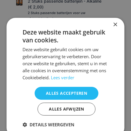
2 Stuks passende batterijen - Alkaline
(
€
2,00
)
2 Stuks passende batterijen voor uw
afstandsbediening
×
Deze website maakt gebruik
4 Stuks passende batterijen - Alkaline
van cookies.
(
€
3,50
)
Deze website gebruikt cookies om uw
4 Stuks passende batterijen voor uw
afstandsbediening
gebruikerservaring te verbeteren. Door
onze website te gebruiken, stemt u in met
Toevoegen aan winkelwagen
alle cookies in overeenstemming met ons
Cookiebeleid.
Lees verder
ALLES ACCEPTEREN
Afstandsbediening Delonghi tch8993er
5511410241
dch7993er
ALLES AFWIJZEN
Voorraad origineel nieuw:3
DETAILS WEERGEVEN
n.qgl06 x3