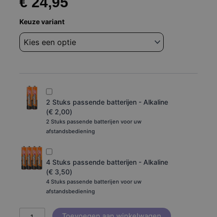
€
24,95
Afstandsbediening
Keuze variant
Denon
rc-
818
UDRA-
F07
aantal
2 Stuks passende batterijen - Alkaline
(
€
2,00
)
2 Stuks passende batterijen voor uw
afstandsbediening
4 Stuks passende batterijen - Alkaline
(
€
3,50
)
4 Stuks passende batterijen voor uw
afstandsbediening
Toevoegen aan winkelwagen