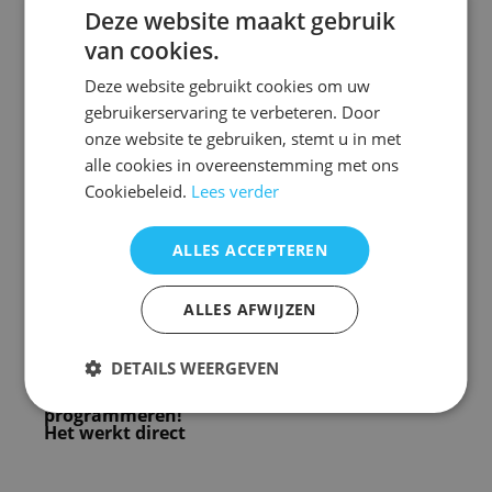
Deze website maakt gebruik
van cookies.
Deze website gebruikt cookies om uw
Afstandsbediening Denon rc1218 rc-1218 avr-
gebruikerservaring te verbeteren. Door
x2400h
onze website te gebruiken, stemt u in met
alle cookies in overeenstemming met ons
Afstandsbediening Denon AVR-X3400H
Cookiebeleid.
Lees verder
Voorraad origineel nieuw: 1
ALLES ACCEPTEREN
Voorraad nieuw vervangend : 3 ( zie foto 2 )
De vervangende is een kopie van de originele
ALLES AFWIJZEN
met precies dezelfde functies
en hetzelfde uiterlijk en is speciaal voor dit
model gemaakt en werkt ook
alleen op dit merk en model. ( zie foto 2 )
DETAILS WEERGEVEN
U hoeft de afstandsbediening NIET te
programmeren!
Het werkt direct