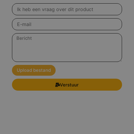
Vraag
over
product
E-
mail
Bericht
Upload bestand
Verstuur