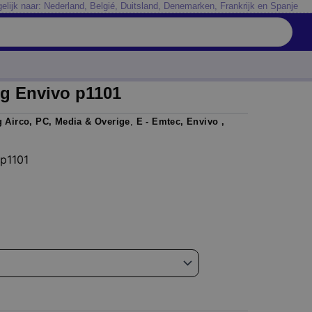
elijk naar: Nederland, Belgié, Duitsland, Denemarken, Frankrijk en Spanje
g Envivo p1101
 Airco, PC, Media & Overige
,
E - Emtec, Envivo ,
 p1101