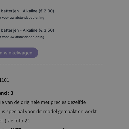
atterijen - Alkaline (
€
2,00
)
en voor uw afstandsbediening
atterijen - Alkaline (
€
3,50
)
en voor uw afstandsbediening
n winkelwagen
p1101
nd : 3
e van de originele met precies dezelfde
n is speciaal voor dit model gemaakt en werkt
 ( zie foto 2 )