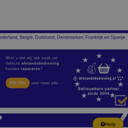
ederland, Belgié, Duitsland, Denemarken, Frankrijk en Spanje
Wist u dat wij ook vaak uw
defecte
afstandsbediening
kunnen
repareren
?
Klik hier
voor meer info.
Help