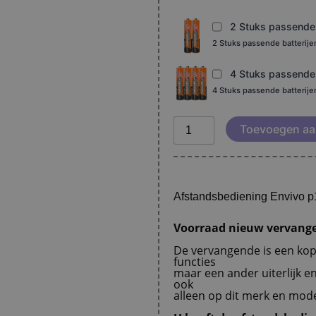
2 Stuks passende b
2 Stuks passende batterij
4 Stuks passende b
4 Stuks passende batterij
Toevoegen aa
Afstandsbediening Envivo 
Voorraad nieuw vervange
De vervangende is een kopi
functies
maar een ander uiterlijk e
ook
alleen op dit merk en model.