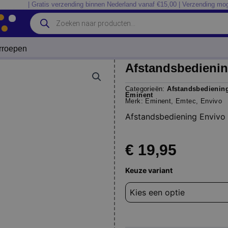
| Gratis verzending binnen Nederland vanaf €15,00 | Verzending mog
Producten
zoeken
erroepen
Afstandsbedienin
Categorieën:
Afstandsbediening
Eminent
Merk:
Eminent
,
Emtec
,
Envivo
Afstandsbediening Envivo
€
19,95
Afstandsbediening
Keuze variant
Envivo
p1101
aantal