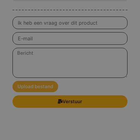
Vraag
over
product
E-
mail
Bericht
Upload bestand
Verstuur