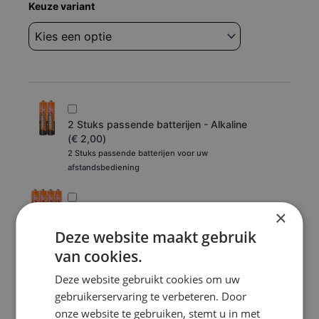
Afstandsbediening
Keuze variant
Formuler
Z10
pro
max
aantal
2 Stuks passende batterijen - Alkaline
(
€
2,00
)
2 Stuks passende batterijen voor uw
afstandsbediening
×
4 Stuks passende batterijen - Alkaline
(
€
3,50
)
Deze website maakt gebruik
4 Stuks passende batterijen voor uw
van cookies.
afstandsbediening
Deze website gebruikt cookies om uw
Toevoegen aan winkelwagen
gebruikerservaring te verbeteren. Door
onze website te gebruiken, stemt u in met