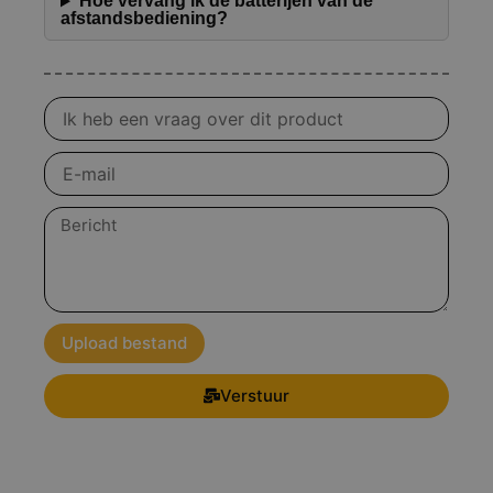
Hoe vervang ik de batterijen van de
afstandsbediening?
Vraag
over
product
E-
mail
Bericht
Upload bestand
Verstuur