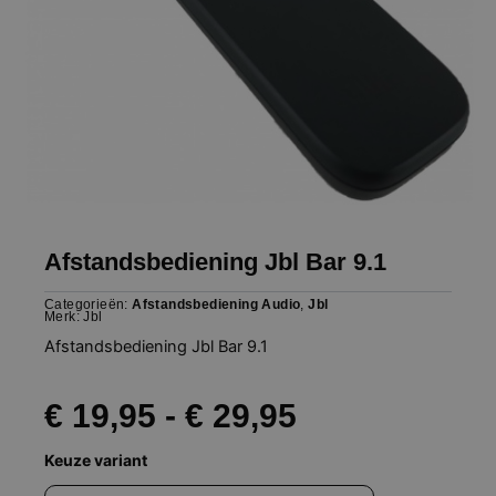
Afstandsbediening Jbl Bar 9.1
Categorieën:
Afstandsbediening Audio
,
Jbl
Merk:
Jbl
Afstandsbediening Jbl Bar 9.1
Prijsklasse:
€
19,95
-
€
29,95
Afstandsbediening
Keuze variant
€ 19,95
Jbl