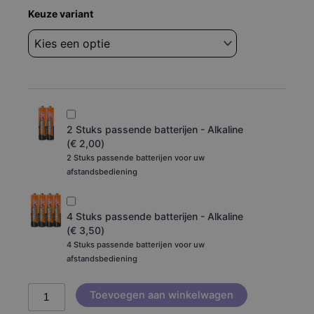
Afstandsbediening
Keuze variant
Jvc
rm-
mh15g
DLA-
X30BE
aantal
2 Stuks passende batterijen - Alkaline
(
€
2,00
)
2 Stuks passende batterijen voor uw
afstandsbediening
4 Stuks passende batterijen - Alkaline
(
€
3,50
)
4 Stuks passende batterijen voor uw
afstandsbediening
Toevoegen aan winkelwagen