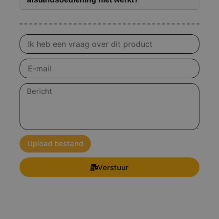
Vraag
over
product
E-
mail
Bericht
Upload bestand
Verstuur